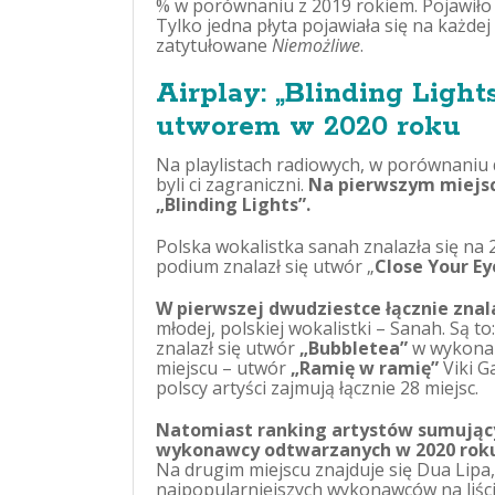
% w porównaniu z 2019 rokiem. Pojawiło s
Tylko jedna płyta pojawiała się na każdej
zatytułowane
Niemożliwe
.
Airplay: „Blinding Light
utworem w 2020 roku
Na playlistach radiowych, w porównaniu 
byli ci zagraniczni.
Na pierwszym miejsc
„Blinding Lights”.
Polska wokalistka sanah znalazła się na
podium znalazł się utwór „
Close Your Ey
W pierwszej dwudziestce łącznie znala
młodej, polskiej wokalistki – Sanah. Są to
znalazł się utwór
„Bubbletea”
w wykonan
miejscu – utwór
„Ramię w ramię”
Viki G
polscy artyści zajmują łącznie 28 miejsc.
Natomiast ranking artystów sumując
wykonawcy odtwarzanych w 2020 roku 
Na drugim miejscu znajduje się Dua Lipa
najpopularniejszych wykonawców na liście 