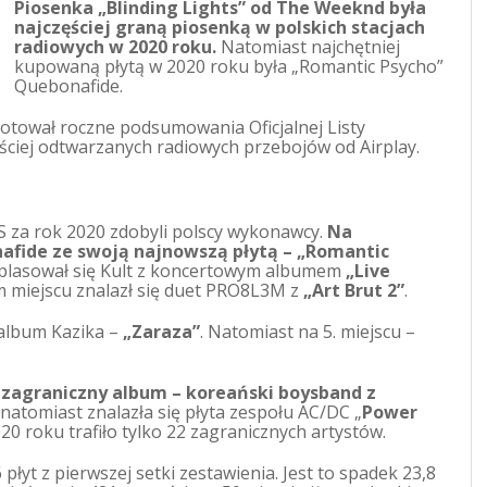
Piosenka „Blinding Lights” od The Weeknd była
najczęściej graną piosenką w polskich stacjach
radiowych w 2020 roku.
Natomiast najchętniej
kupowaną płytą w 2020 roku była „Romantic Psycho”
Quebonafide.
tował roczne podsumowania Oficjalnej Listy
ęściej odtwarzanych radiowych przebojów od Airplay.
 za rok 2020 zdobyli polscy wykonawcy.
Na
afide ze swoją najnowszą płytą – „Romantic
plasował się Kult z koncertowym albumem
„Live
im miejscu znalazł się duet PRO8L3M z
„Art Brut 2”
.
album Kazika –
„Zaraza”
. Natomiast na 5. miejscu –
y zagraniczny album – koreański boysband z
 natomiast znalazła się płyta zespołu AC/DC „
Power
020 roku trafiło tylko 22 zagranicznych artystów.
łyt z pierwszej setki zestawienia. Jest to spadek 23,8