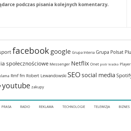
ądarce podczas pisania kolejnych komentarzy.
facebook
google
sport
Grupa Polsat Pl
Grupa Interia
Netflix
ia społecznościowe
Messenger
Onet
Player
piotr kraśko
SEO
social media
Spotif
Rmf fm
Robert Lewandowski
klama
youtube
y
zakupy
PRASA
RADIO
REKLAMA
TECHNOLOGIE
TELEWIZJA
BIZNES