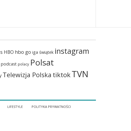
instagram
hbo go
us
HBO
iga świątek
Polsat
podcast
polacy
TVN
tiktok
Telewizja Polska
y
LIFESTYLE
POLITYKA PRYWATNOŚCI