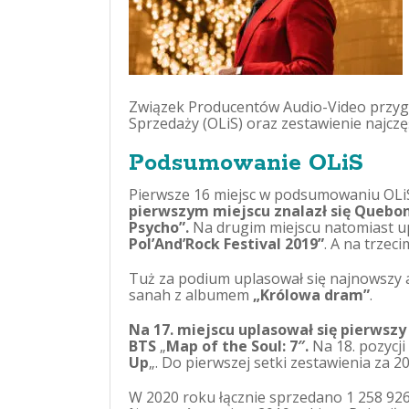
Związek Producentów Audio-Video przygo
Sprzedaży (OLiS) oraz zestawienie najcz
Podsumowanie OLiS
Pierwsze 16 miejsc w podsumowaniu OLiS
pierwszym miejscu znalazł się Quebon
Psycho”.
Na drugim miejscu natomiast u
Pol’And’Rock Festival 2019”
. A na trzec
Tuż za podium uplasował się najnowszy 
sanah z albumem
„Królowa dram”
.
Na 17. miejscu uplasował się pierwsz
BTS
„
Map of the Soul: 7″.
Na 18. pozycji
Up
„. Do pierwszej setki zestawienia za 2
W 2020 roku łącznie sprzedano 1 258 926 p