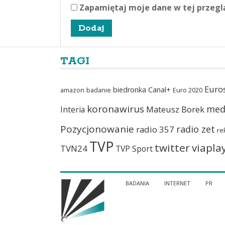
Zapamiętaj moje dane w tej przegl
TAGI
Euro
biedronka
Canal+
amazon
badanie
Euro 2020
koronawirus
med
Mateusz Borek
Interia
Pozycjonowanie
radio zet
radio 357
re
TVP
twitter
viapla
TVN24
TVP Sport
BADANIA
INTERNET
PR