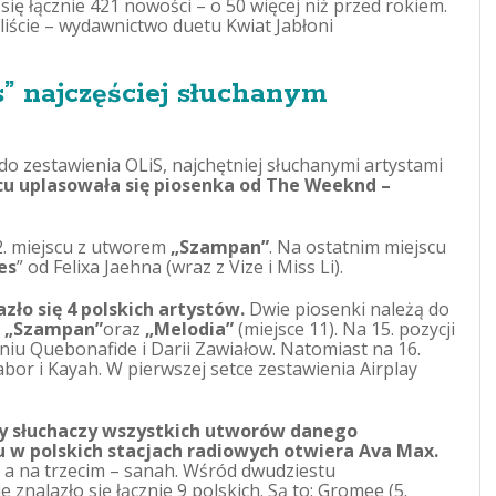
ię łącznie 421 nowości – o 50 więcej niż przed rokiem.
 liście – wydawnictwo duetu Kwiat Jabłoni
s” najczęściej słuchanym
do zestawienia OLiS, najchętniej słuchanymi artystami
u uplasowała się piosenka od The Weeknd –
 2. miejscu z utworem
„Szampan”
. Na ostatnim miejscu
es
” od Felixa Jaehna (wraz z Vize i Miss Li).
zło się 4 polskich artystów.
Dwie piosenki należą do
:
„Szampan”
oraz
„Melodia”
(miejsce 11). Na 15. pozycji
iu Quebonafide i Darii Zawiałow. Natomiast na 16.
abor i Kayah. W pierwszej setce zestawienia Airplay
y słuchaczy wszystkich utworów danego
w polskich stacjach radiowych otwiera Ava Max.
, a na trzecim – sanah. Wśród dwudziestu
znalazło się łącznie 9 polskich. Są to: Gromee (5.