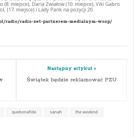
o (8. miejsce), Daria Zwiałow (10. miejsce), Viki Gabro
oL (17. miejsce) i Lady Pank na pozycji 20.
pl/radio/radio-zet-partnerem-medialnym-wosp/
Następny artykuł »
 w
Świątek będzie reklamować PZU
quebonafide
sanah
the weeknd