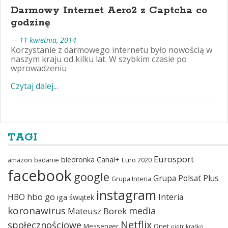
Darmowy Internet Aero2 z Captcha co
godzinę
— 11 kwietnia, 2014
Korzystanie z darmowego internetu było nowością w
naszym kraju od kilku lat. W szybkim czasie po
wprowadzeniu
Czytaj dalej...
TAGI
Eurosport
biedronka
Canal+
amazon
badanie
Euro 2020
facebook
google
Grupa Polsat Plus
Grupa Interia
instagram
hbo go
HBO
Interia
iga świątek
koronawirus
media
Mateusz Borek
Netflix
społecznościowe
Messenger
Onet
piotr kraśko