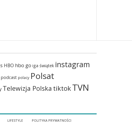
instagram
hbo go
us
HBO
iga świątek
Polsat
podcast
polacy
TVN
tiktok
Telewizja Polska
y
LIFESTYLE
POLITYKA PRYWATNOŚCI