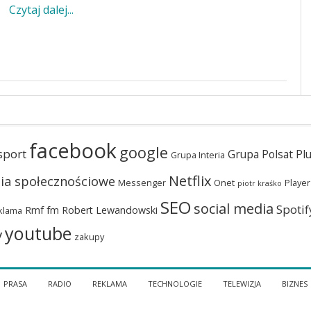
Czytaj dalej...
facebook
google
sport
Grupa Polsat Pl
Grupa Interia
Netflix
ia społecznościowe
Messenger
Onet
Player
piotr kraśko
SEO
social media
Spotif
Rmf fm
Robert Lewandowski
klama
youtube
y
zakupy
PRASA
RADIO
REKLAMA
TECHNOLOGIE
TELEWIZJA
BIZNES