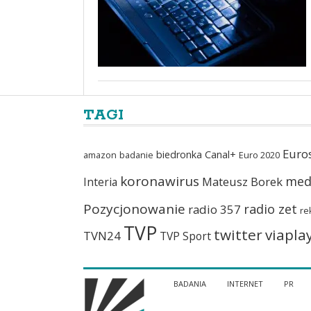
TAGI
Euro
biedronka
Canal+
amazon
badanie
Euro 2020
koronawirus
med
Mateusz Borek
Interia
Pozycjonowanie
radio zet
radio 357
re
TVP
twitter
viapla
TVN24
TVP Sport
BADANIA
INTERNET
PR