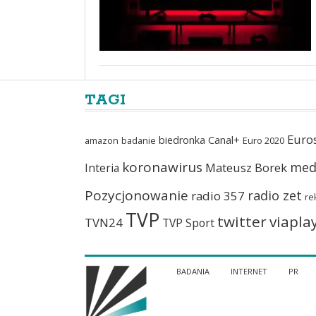
TAGI
Euro
biedronka
Canal+
amazon
badanie
Euro 2020
koronawirus
med
Mateusz Borek
Interia
Pozycjonowanie
radio zet
radio 357
re
TVP
twitter
viapla
TVN24
TVP Sport
BADANIA
INTERNET
PR