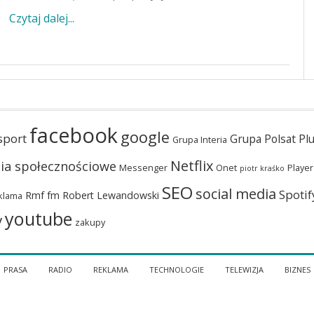
Czytaj dalej...
facebook
google
sport
Grupa Polsat Pl
Grupa Interia
Netflix
ia społecznościowe
Messenger
Onet
Player
piotr kraśko
SEO
social media
Spotif
Rmf fm
Robert Lewandowski
klama
youtube
y
zakupy
PRASA
RADIO
REKLAMA
TECHNOLOGIE
TELEWIZJA
BIZNES