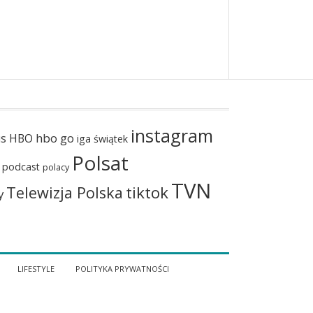
instagram
hbo go
us
HBO
iga świątek
Polsat
podcast
polacy
TVN
tiktok
Telewizja Polska
y
LIFESTYLE
POLITYKA PRYWATNOŚCI