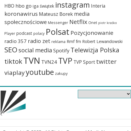
instagram
hbo go
HBO
Interia
iga świątek
koronawirus
media
Mateusz Borek
Netflix
społecznościowe
Messenger
Onet
piotr kraśko
Polsat
Pozycjonowanie
podcast
Player
polacy
radio zet
radio 357
Rmf fm
Robert Lewandowski
reklama
SEO
Telewizja Polska
social media
Spotify
TVN
TVP
tiktok
twitter
TVN24
TVP Sport
youtube
viaplay
zakupy