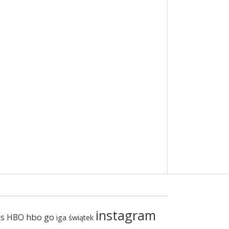
instagram
hbo go
us
HBO
iga świątek