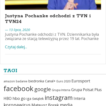
Justyna Pochanke odchodzi z TVN i
TVN24
— 13 lipca, 2020
Justyna Pochanke odchodzi z TVN. Dziennikarka była
związana ze stacją telewizyjną przez 19 lat. Pochanke
Czytaj dalej...
TAGI
Eurosport
biedronka
Canal+
amazon
badanie
Euro 2020
facebook
google
Grupa Polsat Plus
Grupa Interia
instagram
hbo go
HBO
Interia
iga świątek
koronawirus
media
Mateusz Borek