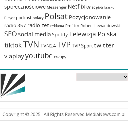
Netflix
społecznościowe
Messenger
Onet
piotr kraśko
Polsat
Pozycjonowanie
podcast
Player
polacy
radio zet
radio 357
Rmf fm
Robert Lewandowski
reklama
SEO
Telewizja Polska
social media
Spotify
TVN
TVP
tiktok
twitter
TVN24
TVP Sport
youtube
viaplay
zakupy
Copyright © 2025 . All Rights Reserved MediaNews.com.pl