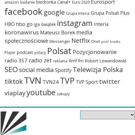
Eurosport
biedronka
Canal+
amazon
badanie
Euro 2020
facebook
google
Grupa Polsat Plus
Grupa Interia
instagram
hbo go
HBO
Interia
iga świątek
koronawirus
media
Mateusz Borek
Netflix
społecznościowe
Messenger
Onet
piotr kraśko
Polsat
Pozycjonowanie
podcast
Player
polacy
radio zet
radio 357
Rmf fm
Robert Lewandowski
reklama
SEO
Telewizja Polska
social media
Spotify
TVN
TVP
tiktok
twitter
TVN24
TVP Sport
youtube
viaplay
zakupy