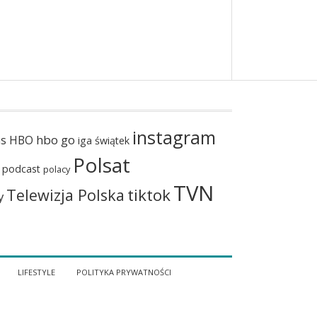
instagram
hbo go
us
HBO
iga świątek
Polsat
podcast
polacy
TVN
tiktok
Telewizja Polska
y
LIFESTYLE
POLITYKA PRYWATNOŚCI