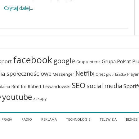
Czytaj dalej...
facebook
google
sport
Grupa Polsat Pl
Grupa Interia
Netflix
ia społecznościowe
Messenger
Onet
Player
piotr kraśko
SEO
social media
Spotif
Rmf fm
Robert Lewandowski
klama
youtube
y
zakupy
PRASA
RADIO
REKLAMA
TECHNOLOGIE
TELEWIZJA
BIZNES