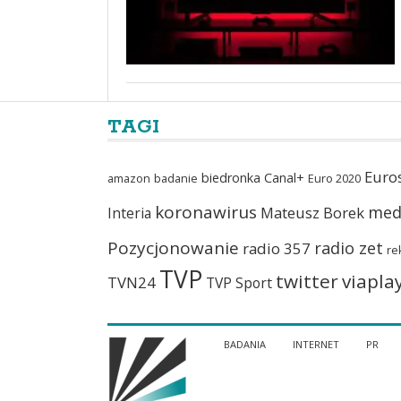
TAGI
Euro
biedronka
Canal+
amazon
badanie
Euro 2020
koronawirus
med
Mateusz Borek
Interia
Pozycjonowanie
radio zet
radio 357
re
TVP
twitter
viapla
TVN24
TVP Sport
BADANIA
INTERNET
PR