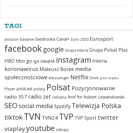
TAGI
Eurosport
biedronka
Canal+
amazon
badanie
Euro 2020
facebook
google
Grupa Polsat Plus
Grupa Interia
instagram
hbo go
HBO
Interia
iga świątek
koronawirus
media
Mateusz Borek
Netflix
społecznościowe
Messenger
Onet
piotr kraśko
Polsat
Pozycjonowanie
podcast
Player
polacy
radio zet
radio 357
Rmf fm
Robert Lewandowski
reklama
SEO
Telewizja Polska
social media
Spotify
TVN
TVP
tiktok
twitter
TVN24
TVP Sport
youtube
viaplay
zakupy