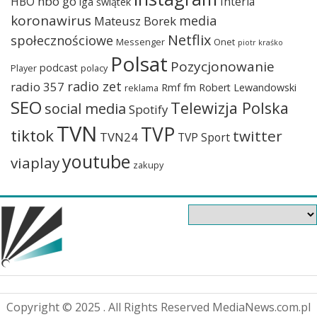
hbo go
HBO
Interia
iga świątek
koronawirus
media
Mateusz Borek
Netflix
społecznościowe
Messenger
Onet
piotr kraśko
Polsat
Pozycjonowanie
podcast
Player
polacy
radio zet
radio 357
Rmf fm
Robert Lewandowski
reklama
SEO
Telewizja Polska
social media
Spotify
TVN
TVP
tiktok
twitter
TVN24
TVP Sport
youtube
viaplay
zakupy
Copyright © 2025 . All Rights Reserved MediaNews.com.pl