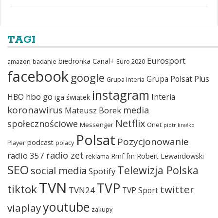
TAGI
Eurosport
biedronka
Canal+
amazon
badanie
Euro 2020
facebook
google
Grupa Polsat Plus
Grupa Interia
instagram
hbo go
HBO
Interia
iga świątek
koronawirus
media
Mateusz Borek
Netflix
społecznościowe
Messenger
Onet
piotr kraśko
Polsat
Pozycjonowanie
podcast
Player
polacy
radio zet
radio 357
Rmf fm
Robert Lewandowski
reklama
SEO
Telewizja Polska
social media
Spotify
TVN
TVP
tiktok
twitter
TVN24
TVP Sport
youtube
viaplay
zakupy