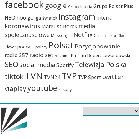
facebook
google
Grupa Polsat Plus
Grupa Interia
instagram
hbo go
HBO
Interia
iga świątek
koronawirus
media
Mateusz Borek
Netflix
społecznościowe
Messenger
Onet
piotr kraśko
Polsat
Pozycjonowanie
podcast
Player
polacy
radio zet
radio 357
Rmf fm
Robert Lewandowski
reklama
SEO
Telewizja Polska
social media
Spotify
TVN
TVP
tiktok
twitter
TVN24
TVP Sport
youtube
viaplay
zakupy