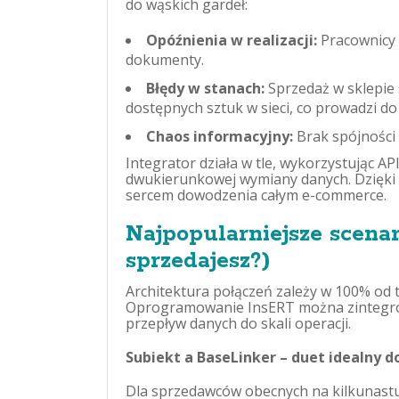
do wąskich gardeł:
Opóźnienia w realizacji:
Pracownicy 
dokumenty.
Błędy w stanach:
Sprzedaż w sklepie 
dostępnych sztuk w sieci, co prowadzi do
Chaos informacyjny:
Brak spójności 
Integrator działa w tle, wykorzystując API
dwukierunkowej wymiany danych. Dzięk
sercem dowodzenia całym e-commerce.
Najpopularniejsze scenar
sprzedajesz?)
Architektura połączeń zależy w 100% od 
Oprogramowanie InsERT można zintegro
przepływ danych do skali operacji.
Subiekt a BaseLinker – duet idealny 
Dla sprzedawców obecnych na kilkunastu 