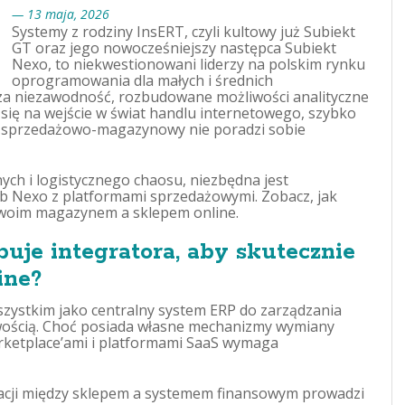
— 13 maja, 2026
Systemy z rodziny InsERT, czyli kultowy już Subiekt
GT oraz jego nowocześniejszy następca Subiekt
Nexo, to niekwestionowani liderzy na polskim rynku
oprogramowania dla małych i średnich
e za niezawodność, rozbudowane możliwości analityczne
e się na wejście w świat handlu internetowego, szybko
m sprzedażowo-magazynowy nie poradzi sobie
ch i logistycznego chaosu, niezbędna jest
b Nexo z platformami sprzedażowymi. Zobacz, jak
oim magazynem a sklepem online.
uje integratora, aby skutecznie
ine?
szystkim jako centralny system ERP do zarządzania
wością. Choć posiada własne mechanizmy wymiany
rketplace’ami i platformami SaaS wymaga
cji między sklepem a systemem finansowym prowadzi