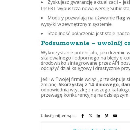
Zyskujesz gwarancję aktualizacji – jeś
InsERT wypuszcza nową wersję Subiekta, 
Moduły pozwalają na używanie
flag 
wysyłki w zewnętrznym systemie.
Stabilność połączenia jest stale nad
Podsumowanie – uwolnij cz
Wykorzystanie potencjału, jaki drzemie 
skalowalnego i odpornego na błędy e-co
środowisko zintegrowane przez API pozwa
odciążyć dział księgowy i drastycznie prz
Jeśli w Twojej firmie wciąż „przeklepuje
zmianę.
Skorzystaj z 14-dniowego, da
odpowiednią wtyczkę z naszego katalogu 
przewagę konkurencyjną na dzisiejszym 
Udostępnij ten wpis: