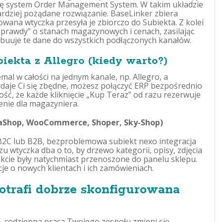
ię system Order Management System. W takim układzie
rdziej pożądane rozwiązanie. BaseLinker zbiera
wana wtyczka przesyła je zbiorczo do Subiekta. Z kolei
prawdy” o stanach magazynowych i cenach, zasilając
ybuuje te dane do wszystkich podłączonych kanałów.
iekta z Allegro (kiedy warto?)
mal w całości na jednym kanale, np. Allegro, a
aje Ci się zbędne, możesz połączyć ERP bezpośrednio
ść, że każde kliknięcie „Kup Teraz” od razu rezerwuje
enie dla magazyniera.
staShop, WooCommerce, Shoper, Sky-Shop)
 B2C lub B2B, bezproblemowa subiekt nexo integracja
u wtyczka dba o to, by drzewo kategorii, opisy, zdjęcia
kcie były natychmiast przenoszone do panelu sklepu.
e o nowych klientach i ich zamówieniach.
otrafi dobrze skonfigurowana
, codzienna praca Twojego zespołu zmieni się