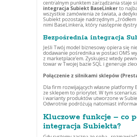
centralnym punktem zarządzania staje s
integracja Subiekt BaseLinker
to najba
wszystkie zamówienia ze świata, a dedyko
Subiekt pozostaje nadrzędnym „źródłem 
nimi BaseLinkera, który następnie dystr
Bezpośrednia integracja Sub
Jeśli Twój model biznesowy opiera się nie
dodawanie pośrednika w postaci OMS wyd
z marketplace’em. Zyskujesz wtedy pewno
towar w Twojej bazie SQL i generuje zlec
Połączenie z silnikami sklepów (Pre
Dla firm rozwijających własne platformy
ze sklepem to priorytet. W tym scenariusz
i warianty produktów utworzone w Subie
Odwrotnie podróżują natomiast informacj
Kluczowe funkcje – co p
integracja Subiekta?
Gdy systemy zaczną ze sobą „rozmawiać”