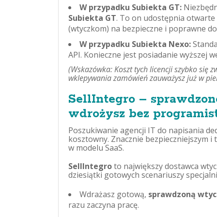
W przypadku Subiekta GT:
Niezbędny
Subiekta GT
. To on udostępnia otwarte
(wtyczkom) na bezpieczne i poprawne 
W przypadku Subiekta Nexo:
Standa
API. Konieczne jest posiadanie wyższej w
(Wskazówka: Koszt tych licencji szybko się 
wklepywania zamówień zauważysz już w pie
SellIntegro – sprawdzon
wdrożysz bez programis
Poszukiwanie agencji IT do napisania de
kosztowny. Znacznie bezpieczniejszym i
w modelu SaaS.
SellIntegro
to największy dostawca wtyc
dziesiątki gotowych scenariuszy specja
Wdrażasz gotową,
sprawdzoną wtyc
razu zaczyna pracę.