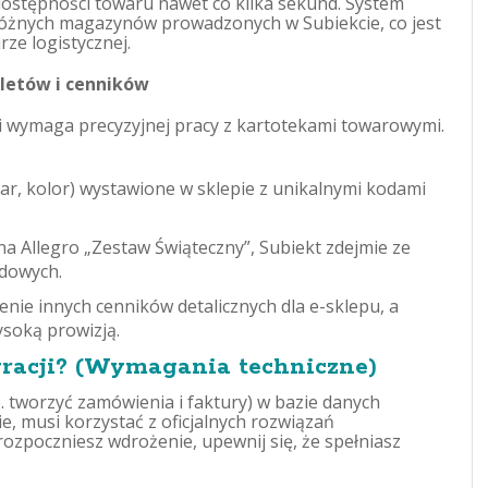
dostępności towaru nawet co kilka sekund. System
 różnych magazynów prowadzonych w Subiekcie, co jest
rze logistycznej.
letów i cenników
mi wymaga precyzyjnej pracy z kartotekami towarowymi.
r, kolor) wystawione w sklepie z unikalnymi kodami
 na Allegro „Zestaw Świąteczny”, Subiekt zdejmie ze
adowych.
nie innych cenników detalicznych dla e-sklepu, a
ysoką prowizją.
gracji? (Wymagania techniczne)
. tworzyć zamówienia i faktury) w bazie danych
e, musi korzystać z oficjalnych rozwiązań
ozpoczniesz wdrożenie, upewnij się, że spełniasz