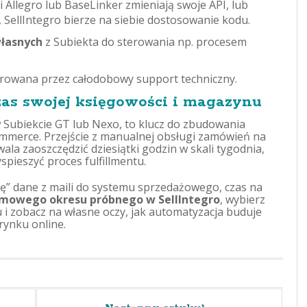
li Allegro lub BaseLinker zmieniają swoje API, lub
SellIntegro bierze na siebie dostosowanie kodu.
własnych
z Subiekta do sterowania np. procesem
zorowana przez całodobowy support techniczny.
as swojej księgowości i magazynu
w Subiekcie GT lub Nexo, to klucz do zbudowania
mmerce. Przejście z manualnej obsługi zamówień na
la zaoszczędzić dziesiątki godzin w skali tygodnia,
yspieszyć proces fulfillmentu.
 się” dane z maili do systemu sprzedażowego, czas na
rmowego okresu próbnego w SellIntegro
, wybierz
i zobacz na własne oczy, jak automatyzacja buduje
rynku online.