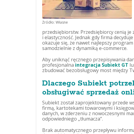
Żródło: Własne
przedsiębiorstw. Przedsiębiorcy cenią j
i elastyczność. Jednak gdy firma decyduj
okazuje się, że nawet najlepszy progra
samodzielnie z dynamiką e-commerce.
Aby uniknąć ręcznego przepisywania dany
profesjonalna
integracja Subiekt GT
lu
zbudować bezobsługowy most między Tw
Dlaczego Subiekt potrzeb
obsługiwać sprzedaż onl
Subiekt został zaprojektowany przede w
firmą, kartotekami towarowymi i księgo
danych, w zderzeniu z nowoczesnymi ma
odpowiedniego „tłumacza”.
Brak automatycznego przepływu informa