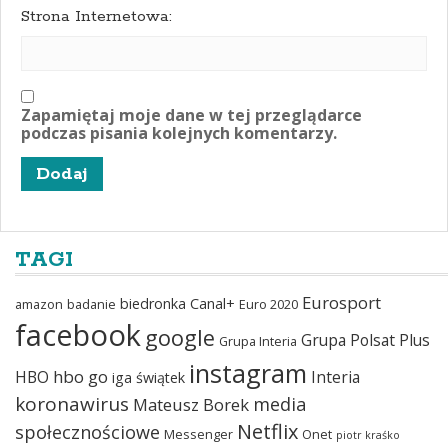
Strona Internetowa:
Zapamiętaj moje dane w tej przeglądarce
podczas pisania kolejnych komentarzy.
TAGI
Eurosport
biedronka
Canal+
amazon
badanie
Euro 2020
facebook
google
Grupa Polsat Plus
Grupa Interia
instagram
hbo go
HBO
Interia
iga świątek
koronawirus
media
Mateusz Borek
Netflix
społecznościowe
Messenger
Onet
piotr kraśko