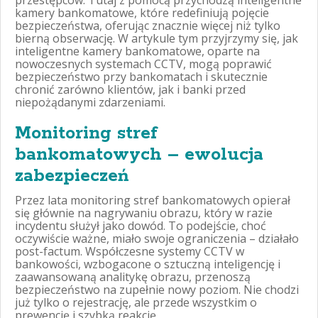
przestępców. Tutaj z pomocą przychodzą inteligentne
kamery bankomatowe, które redefiniują pojęcie
bezpieczeństwa, oferując znacznie więcej niż tylko
bierną obserwację. W artykule tym przyjrzymy się, jak
inteligentne kamery bankomatowe, oparte na
nowoczesnych systemach CCTV, mogą poprawić
bezpieczeństwo przy bankomatach i skutecznie
chronić zarówno klientów, jak i banki przed
niepożądanymi zdarzeniami.
Monitoring stref
bankomatowych – ewolucja
zabezpieczeń
Przez lata monitoring stref bankomatowych opierał
się głównie na nagrywaniu obrazu, który w razie
incydentu służył jako dowód. To podejście, choć
oczywiście ważne, miało swoje ograniczenia – działało
post-factum. Współczesne systemy CCTV w
bankowości, wzbogacone o sztuczną inteligencję i
zaawansowaną analitykę obrazu, przenoszą
bezpieczeństwo na zupełnie nowy poziom. Nie chodzi
już tylko o rejestrację, ale przede wszystkim o
prewencję i szybką reakcję.