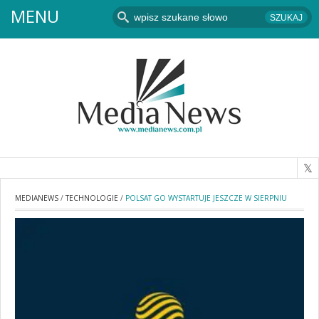
MENU
MEDIANEWS
/
TECHNOLOGIE
/
POLSAT GO WYSTARTUJE JESZCZE W SIERPNIU