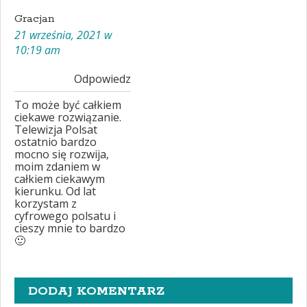
Gracjan
21 września, 2021 w
10:19 am
Odpowiedz
To może być całkiem
ciekawe rozwiązanie.
Telewizja Polsat
ostatnio bardzo
mocno się rozwija,
moim zdaniem w
całkiem ciekawym
kierunku. Od lat
korzystam z
cyfrowego polsatu i
cieszy mnie to bardzo
🙂
DODAJ KOMENTARZ