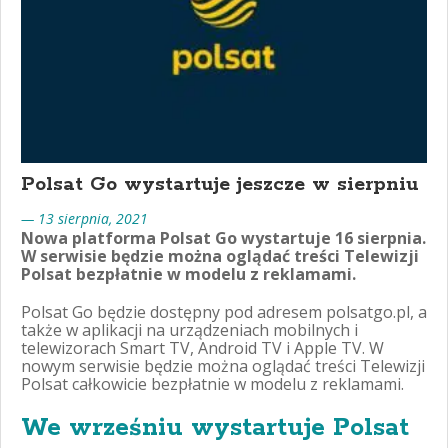
Polsat Go wystartuje jeszcze w sierpniu
— 13 sierpnia, 2021
Nowa platforma Polsat Go wystartuje 16 sierpnia.
W serwisie będzie można oglądać treści Telewizji
Polsat bezpłatnie w modelu z reklamami.
Polsat Go będzie dostępny pod adresem polsatgo.pl, a
także w aplikacji na urządzeniach mobilnych i
telewizorach Smart TV, Android TV i Apple TV. W
nowym serwisie będzie można oglądać treści Telewizji
Polsat całkowicie bezpłatnie w modelu z reklamami.
We wrześniu wystartuje Polsat