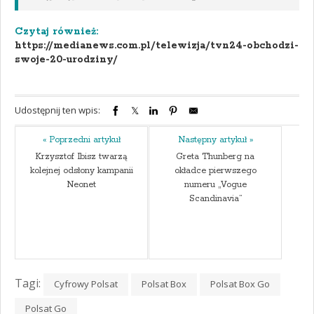
Czytaj również:
https://medianews.com.pl/telewizja/tvn24-obchodzi-
swoje-20-urodziny/
Udostępnij ten wpis:
« Poprzedni artykuł
Następny artykuł »
Krzysztof Ibisz twarzą
Greta Thunberg na
kolejnej odsłony kampanii
okładce pierwszego
Neonet
numeru „Vogue
Scandinavia”
Tagi:
Cyfrowy Polsat
Polsat Box
Polsat Box Go
Polsat Go