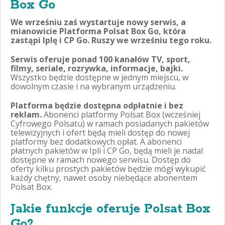
Box Go
We wrześniu zaś wystartuje nowy serwis, a
mianowicie Platforma Polsat Box Go, która
zastąpi Iplę i CP Go. Ruszy we wrześniu tego roku.
Serwis oferuje ponad 100 kanałów TV, sport,
filmy, seriale, rozrywka, informacje, bajki.
Wszystko będzie dostępne w jednym miejscu, w
dowolnym czasie i na wybranym urządzeniu.
Platforma będzie dostępna odpłatnie i bez
reklam.
Abonenci platformy Polsat Box (wcześniej
Cyfrowego Polsatu) w ramach posiadanych pakietów
telewizyjnych i ofert będą mieli dostęp do nowej
platformy bez dodatkowych opłat. A abonenci
płatnych pakietów w Ipli i CP Go, będą mieli je nadal
dostępne w ramach nowego serwisu. Dostęp do
oferty kilku prostych pakietów będzie mógł wykupić
każdy chętny, nawet osoby niebędące abonentem
Polsat Box.
Jakie funkcje oferuje Polsat Box
Go?