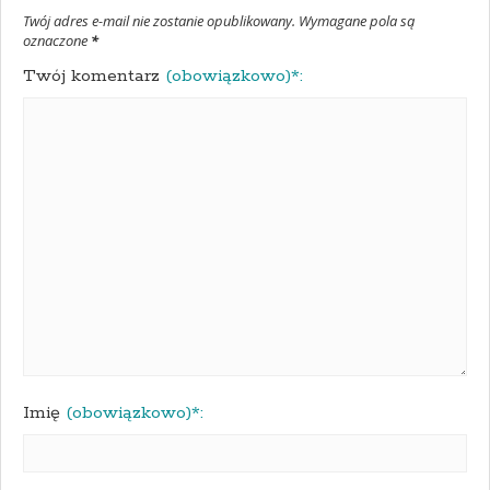
Twój adres e-mail nie zostanie opublikowany. Wymagane pola są
oznaczone
*
Twój komentarz
(obowiązkowo)*:
Imię
(obowiązkowo)*: