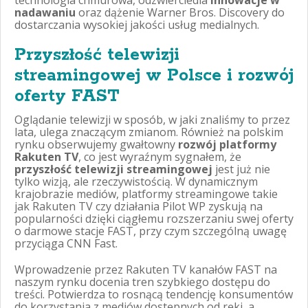
nadawaniu
oraz dążenie Warner Bros. Discovery do
dostarczania wysokiej jakości usług medialnych.
Przyszłość telewizji
streamingowej w Polsce i rozwój
oferty FAST
Oglądanie telewizji w sposób, w jaki znaliśmy to przez
lata, ulega znaczącym zmianom. Również na polskim
rynku obserwujemy gwałtowny
rozwój platformy
Rakuten TV
, co jest wyraźnym sygnałem, że
przyszłość telewizji streamingowej
jest już nie
tylko wizją, ale rzeczywistością. W dynamicznym
krajobrazie mediów, platformy streamingowe takie
jak Rakuten TV czy działania Pilot WP zyskują na
popularności dzięki ciągłemu rozszerzaniu swej oferty
o darmowe stacje FAST, przy czym szczególną uwagę
przyciąga CNN Fast.
Wprowadzenie przez Rakuten TV kanałów FAST na
naszym rynku docenia tren szybkiego dostępu do
treści. Potwierdza to rosnącą tendencję konsumentów
do korzystania z mediów dostępnych od ręki, a