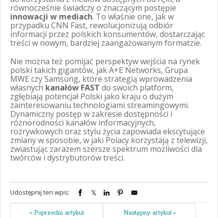
równocześnie świadczy o znaczącym postępie
innowacji w mediach
. To właśnie one, jak w
przypadku CNN Fast, rewolucjonizują odbiór
informacji przez polskich konsumentów, dostarczając
treści w nowym, bardziej zaangażowanym formatzie.
Nie można też pomijać perspektyw wejścia na rynek
polski takich gigantów, jak A+E Networks, Grupa
MWE czy Samsung, które strategią wprowadzenia
własnych
kanałów FAST
do swoich platform,
zgłębiają potencjał Polski jako kraju o dużym
zainteresowaniu technologiami streamingowymi.
Dynamiczny postęp w zakresie dostępności i
różnorodności kanałów informacyjnych,
rozrywkowych oraz stylu życia zapowiada ekscytujące
zmiany w sposobie, w jaki Polacy korzystają z telewizji,
zwiastując zarazem szersze spektrum możliwości dla
twórców i dystrybutorów treści.
Udostępnij ten wpis:
« Poprzedni artykuł
Następny artykuł »