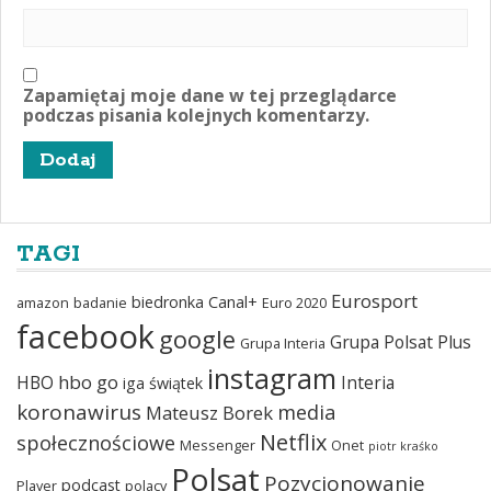
Zapamiętaj moje dane w tej przeglądarce
podczas pisania kolejnych komentarzy.
TAGI
Eurosport
biedronka
Canal+
amazon
badanie
Euro 2020
facebook
google
Grupa Polsat Plus
Grupa Interia
instagram
hbo go
HBO
Interia
iga świątek
koronawirus
media
Mateusz Borek
Netflix
społecznościowe
Messenger
Onet
piotr kraśko
Polsat
Pozycjonowanie
podcast
Player
polacy