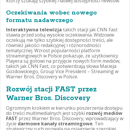
którzy szukają szybkiej i łatwej dostępności newsów.
Oczekiwania wobec nowego
formatu nadawczego
Interaktywna telewizja
takich stacji jak CNN Fast
stawia przed sobą wysokie oczekiwania. Widzowie
oczekują nie tylko szybkiej dostępności treści, ale
również jakości redakcyjnej i różnorodności
tematycznej. Wzrost popularności platform
streamingowych w Polsce pokazuje, że użytkownicy
Playera są gotowi na przyjęcie nowych form mediów,
takich jak CNN Fast, co potwierdzają słowa Macieja
Gozdowskiego, Group Vice President – Streaming w
Warner Bros. Discovery w Polsce.
Rozwój stacji FAST przez
Warner Bros. Discovery
Ogromnym krokiem w kierunku poszerzenia dostępu
do treści multimedialnych jest szybki
rozwój mediów
FAST
przez Warner Bros. Discovery, wprowadzający w
życie
darmowe kanały streamingowe
. Ten
strategiczny ruch pozwala na osiągnięcie szerokiej