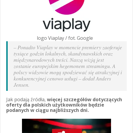
logo Viaplay / fot. Google
–
Ponadto Viaplay w momencie premiery zaoferuje
tysiące godzin lokalnych, skandynawskich oraz
międzynarodowych treści. Naszą wizją jest
zostanie europejskim hegemonem streamingu. A
polscy widzowie mogą spodziewać się atrakcyjnej i
konkurencyjnej cenowo usługi
– dodał Anders
Jensen.
Jak podają źródła,
więcej szczegółów dotyczących
oferty dla polskich użytkowników będzie
podanych w ciągu najbliższych dni.