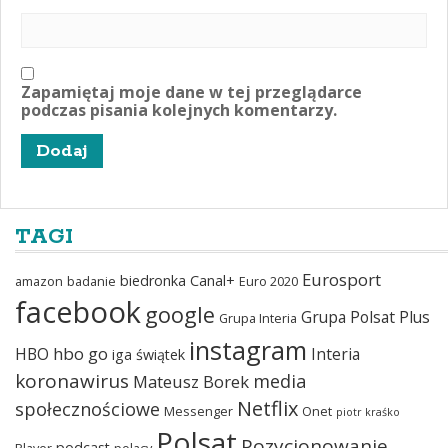
Zapamiętaj moje dane w tej przeglądarce
podczas pisania kolejnych komentarzy.
TAGI
Eurosport
biedronka
Canal+
amazon
badanie
Euro 2020
facebook
google
Grupa Polsat Plus
Grupa Interia
instagram
hbo go
HBO
Interia
iga świątek
koronawirus
media
Mateusz Borek
Netflix
społecznościowe
Messenger
Onet
piotr kraśko
Polsat
Pozycjonowanie
podcast