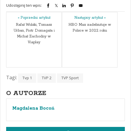
Udostępnij ten wpis:
« Poprzedni artykuł
Następny artykuł »
Rafał Wolski, Tomasz
HBO Max zadebiutuje w
Urban, Piotr Domagała i
Polsce w 2022 roku
Michał Zachodny w
Viaplay
Tagi:
Tvp 1
TVP 2
TVP Sport
O AUTORZE
Magdalena Bocoń