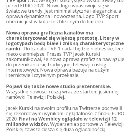
TVP Sport.
Nowe logo i kolorystyka wystartowały tuż
przed EURO 2020. Nowe logo wpasowuje się w
światowe trendy. Jest minimalistyczne i eleganckie, a
oprawa dynamiczna i nowoczesna. Logo TVP Sport
obecnie jest w kolorze zbliżonym do limonki.
Nowa oprawa graficzna kanałów ma
charakteryzować się większą prostotą. Litery w
logotypach będą białe i znikną charakterystyczne
ramki.
Tło kanału TVP 1 nadal będzie niebieskie, lecz
nieco ciemniejsze. Prezes TVP Jacek Kurski
zakomunikował, że nowa oprawa graficzna nawiązuje
do przenikania się tradycyjnej telewizji i usług
internetowych. Nowa oprawa bazuje na dużym
liternictwie i czytelnym przekazie.
Pojawi się także nowe studio prezenterskie.
Wszystkie nowości ruszą wraz ze startem jesiennej
ramówki Telewizji Polskiej.
Jacek Kurski na swoim profilu na Twitterze pochwalił
się rekordowymi wynikami oglądalności z finału EURO
2020.
Finał na Wembley oglądało w telewizji 12
milionów widzów.
Wydarzenia sportowe w Telewizji
Polskiej zawsze cieszą się dużą oglądalnością.