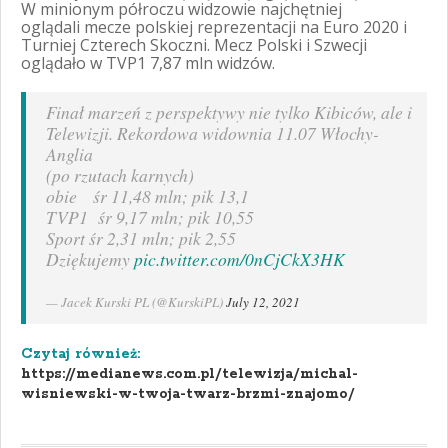
W minionym półroczu widzowie najchętniej
oglądali mecze polskiej reprezentacji na Euro 2020 i
Turniej Czterech Skoczni. Mecz Polski i Szwecji
oglądało w TVP1 7,87 mln widzów.
Finał marzeń z perspektywy nie tylko Kibiców, ale i
Telewizji. Rekordowa widownia 11.07 Włochy-
Anglia
(po rzutach karnych)
obie śr 11,48 mln; pik 13,1
TVP1 śr 9,17 mln; pik 10,55
Sport śr 2,31 mln; pik 2,55
Dziękujemy
pic.twitter.com/0nCjCkX3HK
— Jacek Kurski PL (@KurskiPL)
July 12, 2021
Czytaj również:
https
://med
ianews.com.pl/telewizja/michal-
wisniewski-w-twoja-twarz-brzmi-znajomo/