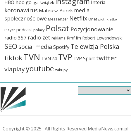
instagram
hbo go
HBO
Interia
iga świątek
koronawirus
media
Mateusz Borek
Netflix
społecznościowe
Messenger
Onet
piotr kraśko
Polsat
Pozycjonowanie
podcast
Player
polacy
radio zet
radio 357
Rmf fm
Robert Lewandowski
reklama
SEO
Telewizja Polska
social media
Spotify
TVN
TVP
tiktok
twitter
TVN24
TVP Sport
youtube
viaplay
zakupy
Copyright © 2025 . All Rights Reserved MediaNews.com.pl