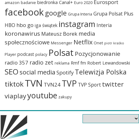
Eurosport
biedronka
Canal+
amazon
badanie
Euro 2020
facebook
google
Grupa Polsat Plus
Grupa Interia
instagram
hbo go
HBO
Interia
iga świątek
koronawirus
media
Mateusz Borek
Netflix
społecznościowe
Messenger
Onet
piotr kraśko
Polsat
Pozycjonowanie
podcast
Player
polacy
radio zet
radio 357
Rmf fm
Robert Lewandowski
reklama
SEO
Telewizja Polska
social media
Spotify
TVN
TVP
tiktok
twitter
TVN24
TVP Sport
youtube
viaplay
zakupy