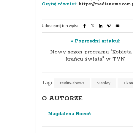
Czytaj również:
https://medianews.com.
Udostępnij ten wpis:
« Poprzedni artykuł
Nowy sezon programu "Kobieta
krańcu świata" w TVN
Tagi:
reality-shows
viaplay
z ka
O AUTORZE
Magdalena Bocoń