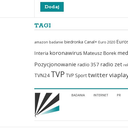
TAGI
Euro
biedronka
Canal+
amazon
badanie
Euro 2020
koronawirus
med
Mateusz Borek
Interia
Pozycjonowanie
radio zet
radio 357
re
TVP
twitter
viapla
TVN24
TVP Sport
BADANIA
INTERNET
PR