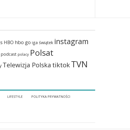
instagram
hbo go
us
HBO
iga świątek
Polsat
podcast
polacy
TVN
tiktok
Telewizja Polska
y
LIFESTYLE
POLITYKA PRYWATNOŚCI