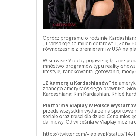
Oprócz programu o rodzinie Kardashianów
„Transakcje za milion dolarów” i „Żony Be
równocześnie z premierami w USA na pla
W serwisie Viaplay pojawi się łącznie po
mnóstwo programów typu reality-shows, 
lifestyle, randkowania, gotowania, mody
„Z kamerą u Kardashianów” to
ameryka
znanego amerykańskiego prawnika. Głów
Kardashiana: Kim Kardashian, Khloé Kar
Platforma Viaplay w Polsce wystartow
przede wszystkim wydarzenia sportowe na
seriale oraz treści dla dzieci. Cena miesię
darmowy. Od września w Viaplay można o
https://twitter.com/viaplaypl/status/1