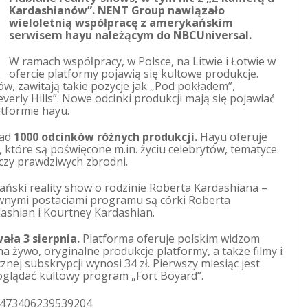
Kardashianów”. NENT Group nawiązało
wieloletnią współpracę z amerykańskim
serwisem hayu należącym do NBCUniversal.
W ramach współpracy, w Polsce, na Litwie i Łotwie w
ofercie platformy pojawią się kultowe produkcje.
, zawitają takie pozycje jak „Pod pokładem”,
verly Hills”. Nowe odcinki produkcji mają się pojawiać
tformie hayu.
nad
1000 odcinków różnych produkcji.
Hayu oferuje
które są poświęcone m.in. życiu celebrytów, tematyce
 czy prawdziwych zbrodni.
ński reality show o rodzinie Roberta Kardashiana –
nymi postaciami programu są córki Roberta
dashian i Kourtney Kardashian.
ała 3 sierpnia.
Platforma oferuje polskim widzom
 żywo, oryginalne produkcje platformy, a także filmy i
cznej subskrypcji wynosi 34 zł. Pierwszy miesiąc jest
glądać kultowy program „Fort Boyard”.
451473406239539204