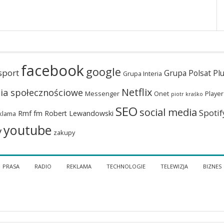
facebook
google
sport
Grupa Polsat Pl
Grupa Interia
Netflix
ia społecznościowe
Messenger
Onet
Player
piotr kraśko
SEO
social media
Spotif
Rmf fm
Robert Lewandowski
klama
youtube
y
zakupy
PRASA
RADIO
REKLAMA
TECHNOLOGIE
TELEWIZJA
BIZNES