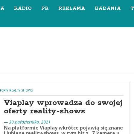
SA
RADIO
PR
REKLAMA
BADANIA
FERTY REALITY-SHOWS
Viaplay wprowadza do swojej
oferty reality-shows
— 30 października, 2021
Na platformie Viaplay wkrótce pojawią się znane
i lubiane reality-shows, w tym hit z „Z kamerą u