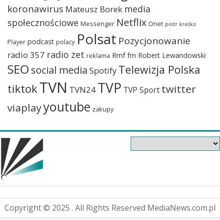
koronawirus
media
Mateusz Borek
Netflix
społecznościowe
Messenger
Onet
piotr kraśko
Polsat
Pozycjonowanie
podcast
Player
polacy
radio zet
radio 357
Rmf fm
Robert Lewandowski
reklama
SEO
Telewizja Polska
social media
Spotify
TVN
TVP
tiktok
twitter
TVN24
TVP Sport
youtube
viaplay
zakupy
Copyright © 2025 . All Rights Reserved MediaNews.com.pl