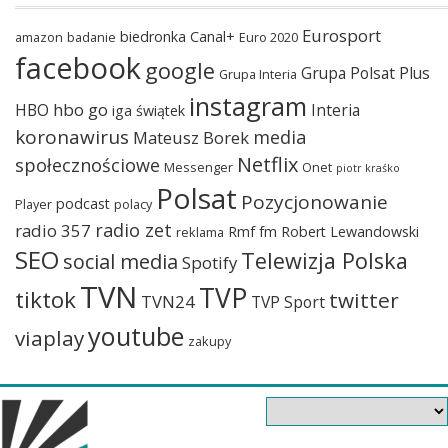
Eurosport
biedronka
Canal+
amazon
badanie
Euro 2020
facebook
google
Grupa Polsat Plus
Grupa Interia
instagram
hbo go
HBO
Interia
iga świątek
koronawirus
media
Mateusz Borek
Netflix
społecznościowe
Messenger
Onet
piotr kraśko
Polsat
Pozycjonowanie
podcast
Player
polacy
radio zet
radio 357
Rmf fm
Robert Lewandowski
reklama
SEO
Telewizja Polska
social media
Spotify
TVN
TVP
tiktok
twitter
TVN24
TVP Sport
youtube
viaplay
zakupy