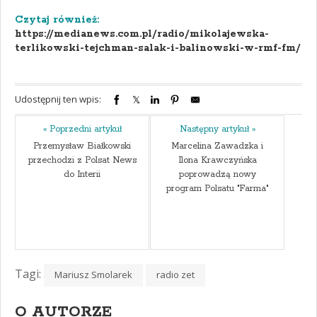
Czytaj również:
https://medianews.com.pl/radio/mikolajewska-
terlikowski-tejchman-salak-i-balinowski-w-rmf-fm/
Udostępnij ten wpis:
« Poprzedni artykuł
Następny artykuł »
Przemysław Białkowski
Marcelina Zawadzka i
przechodzi z Polsat News
Ilona Krawczyńska
do Interii
poprowadzą nowy
program Polsatu "Farma"
Tagi:
Mariusz Smolarek
radio zet
O AUTORZE