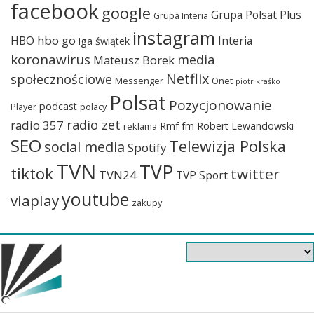
facebook
google
Grupa Polsat Plus
Grupa Interia
instagram
hbo go
HBO
Interia
iga świątek
koronawirus
media
Mateusz Borek
Netflix
społecznościowe
Messenger
Onet
piotr kraśko
Polsat
Pozycjonowanie
podcast
Player
polacy
radio zet
radio 357
Rmf fm
Robert Lewandowski
reklama
SEO
Telewizja Polska
social media
Spotify
TVN
TVP
tiktok
twitter
TVN24
TVP Sport
youtube
viaplay
zakupy