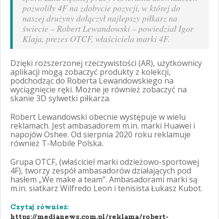
pozwoliły 4F na zdobycie pozycji, w której do
naszej drużyny dołączył najlepszy piłkarz na
świecie – Robert Lewandowski
– powiedział Igor
Klaja, prezes OTCF, właściciela marki 4F.
Dzięki rozszerzonej rzeczywistości (AR), użytkownicy
aplikacji mogą zobaczyć produkty z kolekcji,
podchodząc do Roberta Lewandowskiego na
wyciągnięcie ręki. Możne je również zobaczyć na
skanie 3D sylwetki piłkarza.
Robert Lewandowski obecnie występuje w wielu
reklamach. Jest ambasadorem m.in. marki Huawei i
napojów Oshee. Od sierpnia 2020 roku reklamuje
również T-Mobile Polska.
Grupa OTCF, (właściciel marki odzieżowo-sportowej
4F), tworzy zespół ambasadorów działających pod
hasłem „We make a team”. Ambasadorami marki są
m.in. siatkarz Wilfredo Leon i tenisista Łukasz Kubot.
Czytaj również:
https://medianews.com.pl/reklama/robert-