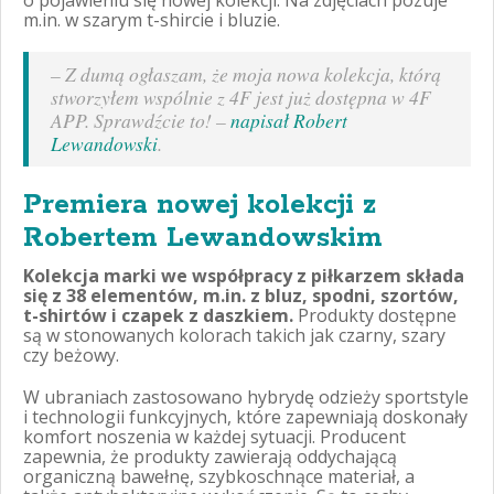
o pojawieniu się nowej kolekcji. Na zdjęciach pozuje
m.in. w szarym t-shircie i bluzie.
–
Z dumą ogłaszam, że moja nowa kolekcja, którą
stworzyłem wspólnie z 4F jest już dostępna w 4F
APP. Sprawdźcie to!
–
napisał Robert
Lewandowski
.
Premiera nowej kolekcji z
Robertem Lewandowskim
Kolekcja marki we współpracy z piłkarzem składa
się z 38 elementów, m.in. z bluz, spodni, szortów,
t-shirtów i czapek z daszkiem.
Produkty dostępne
są w stonowanych kolorach takich jak czarny, szary
czy beżowy.
W ubraniach zastosowano hybrydę odzieży sportstyle
i technologii funkcyjnych, które zapewniają doskonały
komfort noszenia w każdej sytuacji. Producent
zapewnia, że produkty zawierają oddychającą
organiczną bawełnę, szybkoschnące materiał, a