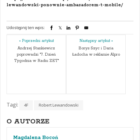
lewandowski-ponownie-ambasadorem-t-mobile/
Udostępnij ten wpis:
« Poprzedni artykuł
Następny artykuł »
Andrzej Stankiewicz
Borys Szyc i Daria
poprowadzi "7. Dzień
Ładocha w reklamie Alpro
Tygodnia w Radiu ZET"
Tagi:
4F
Robert Lewandowski
O AUTORZE
Magdalena Bocoń