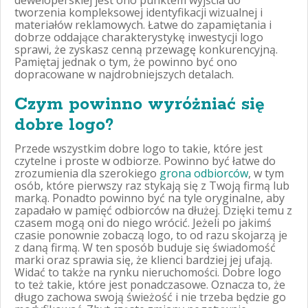
deweloperskiej jest ono punktem wyjścia do
tworzenia kompleksowej identyfikacji wizualnej i
materiałów reklamowych. Łatwe do zapamiętania i
dobrze oddające charakterystykę inwestycji logo
sprawi, że zyskasz cenną przewagę konkurencyjną.
Pamiętaj jednak o tym, że powinno być ono
dopracowane w najdrobniejszych detalach.
Czym powinno wyróżniać się
dobre logo?
Przede wszystkim dobre logo to takie, które jest
czytelne i proste w odbiorze. Powinno być łatwe do
zrozumienia dla szerokiego
grona odbiorców
, w tym
osób, które pierwszy raz stykają się z Twoją firmą lub
marką. Ponadto powinno być na tyle oryginalne, aby
zapadało w pamięć odbiorców na dłużej. Dzięki temu z
czasem mogą oni do niego wrócić. Jeżeli po jakimś
czasie ponownie zobaczą logo, to od razu skojarzą je
z daną firmą. W ten sposób buduje się świadomość
marki oraz sprawia się, że klienci bardziej jej ufają.
Widać to także na rynku nieruchomości. Dobre logo
to też takie, które jest ponadczasowe. Oznacza to, że
długo zachowa swoją świeżość i nie trzeba będzie go