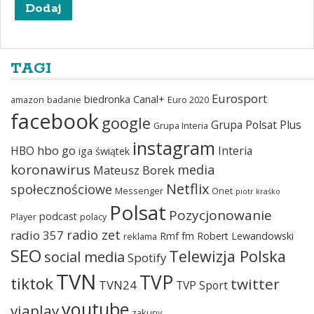
TAGI
Eurosport
biedronka
Canal+
amazon
badanie
Euro 2020
facebook
google
Grupa Polsat Plus
Grupa Interia
instagram
hbo go
HBO
Interia
iga świątek
koronawirus
media
Mateusz Borek
Netflix
społecznościowe
Messenger
Onet
piotr kraśko
Polsat
Pozycjonowanie
podcast
Player
polacy
radio zet
radio 357
Rmf fm
Robert Lewandowski
reklama
SEO
Telewizja Polska
social media
Spotify
TVN
TVP
tiktok
twitter
TVN24
TVP Sport
youtube
viaplay
zakupy