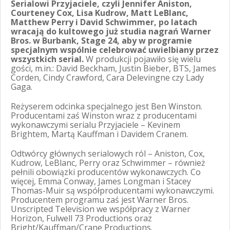
Serialowi Przyjaciele, czyli Jennifer Aniston,
Courteney Cox, Lisa Kudrow, Matt LeBlanc,
Matthew Perry i David Schwimmer, po latach
wracają do kultowego już studia nagrań Warner
Bros. w Burbank, Stage 24, aby w programie
specjalnym wspólnie celebrować uwielbiany przez
wszystkich serial.
W produkcji pojawiło się wielu
gości, m.in.: David Beckham, Justin Bieber, BTS, James
Corden, Cindy Crawford, Cara Delevingne czy Lady
Gaga.
Reżyserem odcinka specjalnego jest Ben Winston.
Producentami zaś Winston wraz z producentami
wykonawczymi serialu Przyjaciele – Kevinem
Brightem, Martą Kauffman i Davidem Cranem.
Odtwórcy głównych serialowych ról – Aniston, Cox,
Kudrow, LeBlanc, Perry oraz Schwimmer – również
pełnili obowiązki producentów wykonawczych. Co
więcej, Emma Conway, James Longman i Stacey
Thomas-Muir są współproducentami wykonawczymi.
Producentem programu zaś jest Warner Bros.
Unscripted Television we współpracy z Warner
Horizon, Fulwell 73 Productions oraz
Bright/Kauffman/Crane Productions.