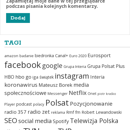
Zapamiętaj moje dane w tej przeglądarce
podczas pisania kolejnych komentarzy.
TAGI
Eurosport
biedronka
Canal+
amazon
badanie
Euro 2020
facebook
google
Grupa Polsat Plus
Grupa Interia
instagram
hbo go
HBO
Interia
iga świątek
koronawirus
media
Mateusz Borek
Netflix
społecznościowe
Messenger
Onet
piotr kraśko
Polsat
Pozycjonowanie
podcast
Player
polacy
radio zet
radio 357
Rmf fm
Robert Lewandowski
reklama
SEO
Telewizja Polska
social media
Spotify