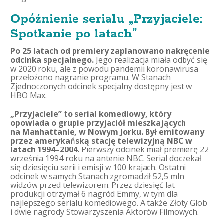
Opóźnienie serialu „Przyjaciele:
Spotkanie po latach”
Po 25 latach od premiery zaplanowano nakręcenie
odcinka specjalnego.
Jego realizacja miała odbyć się
w 2020 roku, ale z powodu pandemii koronawirusa
przełożono nagranie programu. W Stanach
Zjednoczonych odcinek specjalny dostępny jest w
HBO Max.
„Przyjaciele” to serial komediowy, który
opowiada o grupie przyjaciół mieszkających
na Manhattanie, w Nowym Jorku. Był emitowany
przez amerykańską stację telewizyjną NBC w
latach 1994–2004.
Pierwszy odcinek miał premierę 22
września 1994 roku na antenie NBC. Serial doczekał
się dziesięciu serii i emisji w 100 krajach. Ostatni
odcinek w samych Stanach zgromadził 52,5 mln
widzów przed telewizorem. Przez dziesięć lat
produkcji otrzymał 6 nagród Emmy, w tym dla
najlepszego serialu komediowego. A także Złoty Glob
i dwie nagrody Stowarzyszenia Aktorów Filmowych.