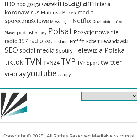
instagram
hbo go
HBO
Interia
iga świątek
koronawirus
media
Mateusz Borek
Netflix
społecznościowe
Messenger
Onet
piotr kraśko
Polsat
Pozycjonowanie
podcast
Player
polacy
radio zet
radio 357
Rmf fm
Robert Lewandowski
reklama
SEO
Telewizja Polska
social media
Spotify
TVN
TVP
tiktok
twitter
TVN24
TVP Sport
youtube
viaplay
zakupy
Copyright © 2025 . All Rights Reserved MediaNews.com.pl