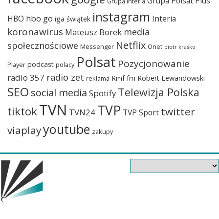
Grupa Polsat Plus
Grupa Interia
instagram
hbo go
HBO
Interia
iga świątek
koronawirus
media
Mateusz Borek
Netflix
społecznościowe
Messenger
Onet
piotr kraśko
Polsat
Pozycjonowanie
podcast
Player
polacy
radio zet
radio 357
Rmf fm
Robert Lewandowski
reklama
SEO
Telewizja Polska
social media
Spotify
TVN
TVP
tiktok
twitter
TVN24
TVP Sport
youtube
viaplay
zakupy