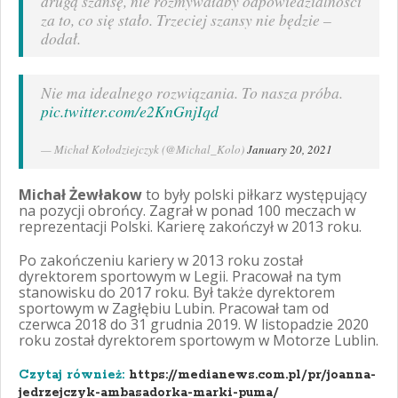
drugą szansę, nie rozmywałaby odpowiedzialności
za to, co się stało. Trzeciej szansy nie będzie
–
dodał.
Nie ma idealnego rozwiązania. To nasza próba.
pic.twitter.com/e2KnGnjIqd
— Michał Kołodziejczyk (@Michal_Kolo)
January 20, 2021
Michał Żewłakow
to były polski piłkarz występujący
na pozycji obrońcy. Zagrał w ponad 100 meczach w
reprezentacji Polski. Karierę zakończył w 2013 roku.
Po zakończeniu kariery w 2013 roku został
dyrektorem sportowym w Legii. Pracował na tym
stanowisku do 2017 roku. Był także dyrektorem
sportowym w Zagłębiu Lubin. Pracował tam od
czerwca 2018 do 31 grudnia 2019. W listopadzie 2020
roku został dyrektorem sportowym w Motorze Lublin.
Czytaj również:
https://medianews.com.pl/pr/joanna-
jedrzejczyk-ambasadorka-marki-puma/