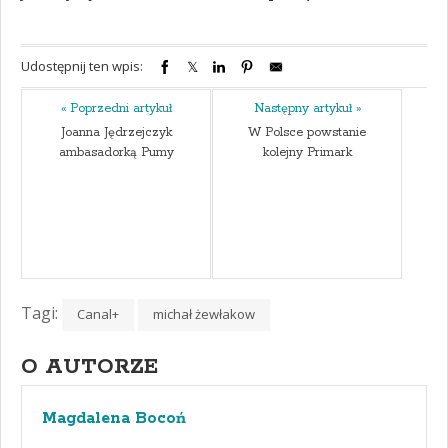
Udostępnij ten wpis:
« Poprzedni artykuł
Następny artykuł »
Joanna Jędrzejczyk
W Polsce powstanie
ambasadorką Pumy
kolejny Primark
Tagi:
Canal+
michał żewłakow
O AUTORZE
Magdalena Bocoń