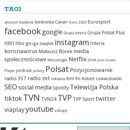
TAGI
Eurosport
biedronka
Canal+
amazon
badanie
Euro 2020
facebook
google
Grupa Polsat Plus
Grupa Interia
instagram
hbo go
HBO
Interia
iga świątek
koronawirus
media
Mateusz Borek
Netflix
społecznościowe
Messenger
Onet
piotr kraśko
Polsat
Pozycjonowanie
podcast
Player
polacy
radio zet
radio 357
Rmf fm
Robert Lewandowski
reklama
SEO
Telewizja Polska
social media
Spotify
TVN
TVP
tiktok
twitter
TVN24
TVP Sport
youtube
viaplay
zakupy