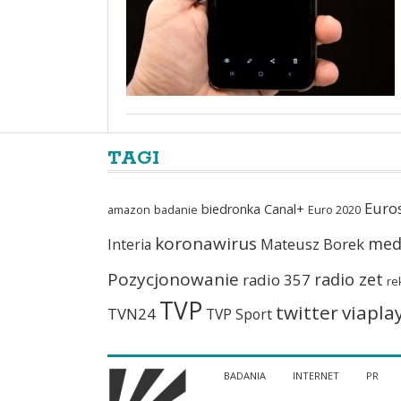
TAGI
Euro
biedronka
Canal+
amazon
badanie
Euro 2020
koronawirus
med
Mateusz Borek
Interia
Pozycjonowanie
radio zet
radio 357
re
TVP
twitter
viapla
TVN24
TVP Sport
BADANIA
INTERNET
PR