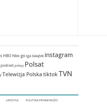
instagram
hbo go
us
HBO
iga świątek
Polsat
podcast
polacy
TVN
tiktok
Telewizja Polska
y
LIFESTYLE
POLITYKA PRYWATNOŚCI