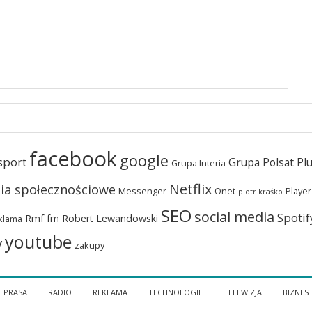
facebook
google
sport
Grupa Polsat Pl
Grupa Interia
Netflix
ia społecznościowe
Messenger
Onet
Player
piotr kraśko
SEO
social media
Spotif
Rmf fm
Robert Lewandowski
klama
youtube
y
zakupy
PRASA
RADIO
REKLAMA
TECHNOLOGIE
TELEWIZJA
BIZNES