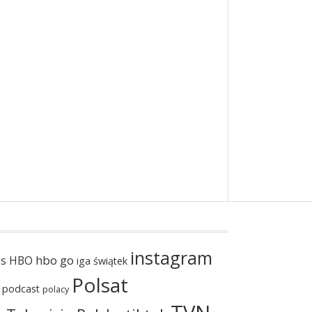
instagram
hbo go
us
HBO
iga świątek
Polsat
podcast
polacy