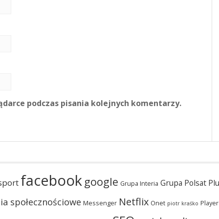
ądarce podczas pisania kolejnych komentarzy.
facebook
google
sport
Grupa Polsat Pl
Grupa Interia
Netflix
ia społecznościowe
Messenger
Onet
Player
piotr kraśko