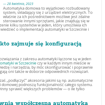
— 28 kwietnia, 2023
Automatyka domowa to wyjątkowo rozbudowany
system, składający się z urządzeń elektrycznych. To
właśnie za ich pośrednictwem możliwe jest zdalne
sterowanie innymi sprzętami, jakie znajdują się w
enie kilku systemów w jeden, który umożliwia ich
wiedzieć o implementacji automatyki w Szczecinie i
o zajmuje się konfiguracją
ozwiązania z zakresu automatyki łączone są w jeden
omatyki w Szczecinie
czy w każdym innym mieście w
iedzę i narzędzia, by móc skonfigurować i poprawnie
ją oni także w doborze odpowiednich rozwiązań.
aś „podłączyć” akcesoria jakimi są np. automatyczne
yki domowej podnoszą funkcjonalność całego systemu.
nny sprawić większych problemów — o ile tylko
ewnia współczesna automatyka