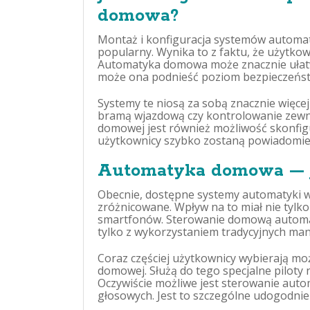
domowa?
Montaż i konfiguracja systemów automaty
popularny. Wynika to z faktu, że użytko
Automatyka domowa może znacznie ułat
może ona podnieść poziom bezpieczeńst
Systemy te niosą za sobą znacznie więcej
bramą wjazdową czy kontrolowanie zewn
domowej jest również możliwość skonfi
użytkownicy szybko zostaną powiadomien
Automatyka domowa — j
Obecnie, dostępne systemy automatyki w 
zróżnicowane. Wpływ na to miał nie tylko
smartfonów. Sterowanie domową automa
tylko z wykorzystaniem tradycyjnych man
Coraz częściej użytkownicy wybierają m
domowej. Służą do tego specjalne pilot
Oczywiście możliwe jest sterowanie au
głosowych. Jest to szczególne udogodni