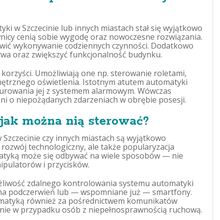
ki w Szczecinie lub innych miastach stał się wyjątkowo
wnicy cenią sobie wygodę oraz nowoczesne rozwiązania.
wić wykonywanie codziennych czynności. Dodatkowo
wa oraz zwiększyć funkcjonalność budynku.
 korzyści. Umożliwiają one np. sterowanie roletami,
ętrznego oświetlenia. Istotnym atutem automatyki
gurowania jej z systemem alarmowym. Wówczas
i o niepożądanych zdarzeniach w obrębie posesji.
ak można nią sterować?
Szczecinie czy innych miastach są wyjątkowo
 rozwój technologiczny, ale także popularyzacja
tyką może się odbywać na wiele sposobów — nie
ipulatorów i przycisków.
ożliwość zdalnego kontrolowania systemu automatyki
y na podczerwień lub — wspomniane już — smartfony.
tomatyką również za pośrednictwem komunikatów
enie w przypadku osób z niepełnosprawnością ruchową.