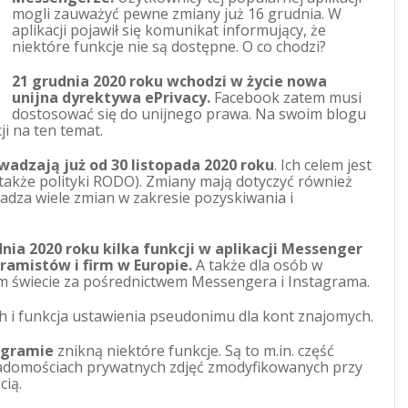
mogli zauważyć pewne zmiany już 16 grudnia. W
aplikacji pojawił się komunikat informujący, że
niektóre funkcje nie są dostępne. O co chodzi?
21 grudnia 2020 roku wchodzi w życie nowa
unijna dyrektywa ePrivacy.
Facebook zatem musi
dostosować się do unijnego prawa. Na swoim blogu
i na ten temat.
adzają już od 30 listopada 2020 roku
. Ich celem jest
także polityki RODO). Zmiany mają dotyczyć również
adza wiele zmian w zakresie pozyskiwania i
ia 2020 roku kilka funkcji w aplikacji Messenger
gramistów i firm w Europie.
A także dla osób w
łym świecie za pośrednictwem Messengera i Instagrama.
h i funkcja ustawienia pseudonimu dla kont znajomych.
agramie
znikną niektóre funkcje. Są to m.in. część
wiadomościach prywatnych zdjęć zmodyfikowanych przy
cią.