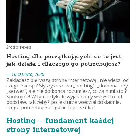
Żródło: Pexels
Hosting dla początkujących: co to jest,
jak działa i dlaczego go potrzebujesz?
— 10 czerwca, 2026
Zakładasz pierwszą stronę internetową i nie wiesz, od
czego zacząć? Słyszysz słowa „hosting”, „domena” czy
„serwer”, ale nie do końca rozumiesz, co za nimi stoi?
Spokojnie! W tym artykule wyjaśniamy wszystko od
podstaw, tak żebyś po lekturze wiedział dokładnie,
czego potrzebujesz i gdzie tego szukać.
Hosting – fundament każdej
strony internetowej