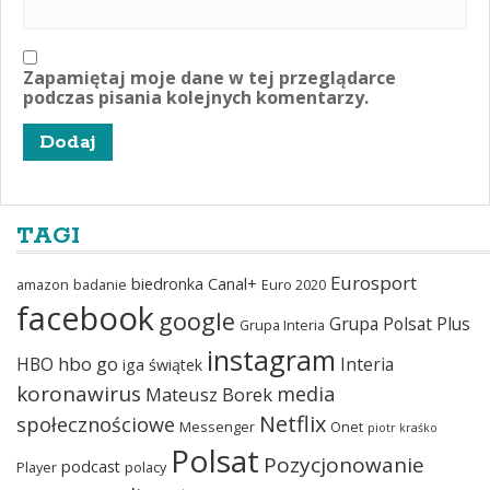
Zapamiętaj moje dane w tej przeglądarce
podczas pisania kolejnych komentarzy.
TAGI
Eurosport
biedronka
Canal+
amazon
badanie
Euro 2020
facebook
google
Grupa Polsat Plus
Grupa Interia
instagram
hbo go
HBO
Interia
iga świątek
koronawirus
media
Mateusz Borek
Netflix
społecznościowe
Messenger
Onet
piotr kraśko
Polsat
Pozycjonowanie
podcast
Player
polacy