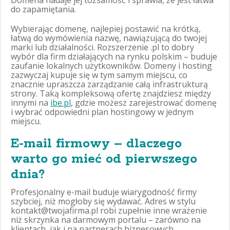
do zapamiętania.
Wybierając domenę, najlepiej postawić na krótką,
łatwą do wymówienia nazwę, nawiązującą do twojej
marki lub działalności. Rozszerzenie .pl to dobry
wybór dla firm działających na rynku polskim – buduje
zaufanie lokalnych użytkowników. Domeny i hosting
zazwyczaj kupuje się w tym samym miejscu, co
znacznie upraszcza zarządzanie całą infrastrukturą
strony. Taką kompleksową ofertę znajdziesz między
innymi na
ibe.pl
, gdzie możesz zarejestrować domenę
i wybrać odpowiedni plan hostingowy w jednym
miejscu.
E-mail firmowy – dlaczego
warto go mieć od pierwszego
dnia?
Profesjonalny e-mail buduje wiarygodność firmy
szybciej, niż mogłoby się wydawać. Adres w stylu
kontakt@twojafirma.pl robi zupełnie inne wrażenie
niż skrzynka na darmowym portalu – zarówno na
klientach, jak i na partnerach biznesowych.