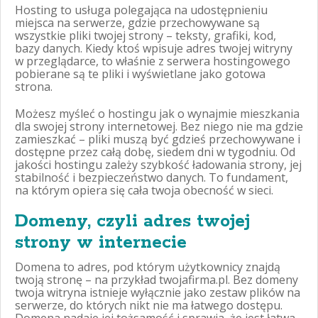
Hosting to usługa polegająca na udostępnieniu
miejsca na serwerze, gdzie przechowywane są
wszystkie pliki twojej strony – teksty, grafiki, kod,
bazy danych. Kiedy ktoś wpisuje adres twojej witryny
w przeglądarce, to właśnie z serwera hostingowego
pobierane są te pliki i wyświetlane jako gotowa
strona.
Możesz myśleć o hostingu jak o wynajmie mieszkania
dla swojej strony internetowej. Bez niego nie ma gdzie
zamieszkać – pliki muszą być gdzieś przechowywane i
dostępne przez całą dobę, siedem dni w tygodniu. Od
jakości hostingu zależy szybkość ładowania strony, jej
stabilność i bezpieczeństwo danych. To fundament,
na którym opiera się cała twoja obecność w sieci.
Domeny, czyli adres twojej
strony w internecie
Domena to adres, pod którym użytkownicy znajdą
twoją stronę – na przykład twojafirma.pl. Bez domeny
twoja witryna istnieje wyłącznie jako zestaw plików na
serwerze, do których nikt nie ma łatwego dostępu.
Domena nadaje jej tożsamość i sprawia, że jest łatwa