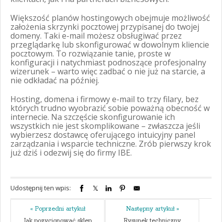
Większość planów hostingowych obejmuje możliwość
założenia skrzynki pocztowej przypisanej do twojej
domeny. Taki e-mail możesz obsługiwać przez
przeglądarkę lub skonfigurować w dowolnym kliencie
pocztowym. To rozwiązanie tanie, proste w
konfiguracji i natychmiast podnoszące profesjonalny
wizerunek – warto więc zadbać o nie już na starcie, a
nie odkładać na później.
Hosting, domena i firmowy e-mail to trzy filary, bez
których trudno wyobrazić sobie poważną obecność w
internecie. Na szczęście skonfigurowanie ich
wszystkich nie jest skomplikowane – zwłaszcza jeśli
wybierzesz dostawcę oferującego intuicyjny panel
zarządzania i wsparcie techniczne. Zrób pierwszy krok
już dziś i odezwij się do firmy IBE.
Udostępnij ten wpis:
« Poprzedni artykuł
Następny artykuł »
Jak pozycjonować sklep
Rysunek techniczny