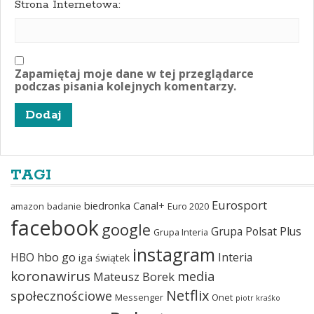
Strona Internetowa:
Zapamiętaj moje dane w tej przeglądarce
podczas pisania kolejnych komentarzy.
TAGI
Eurosport
biedronka
Canal+
amazon
badanie
Euro 2020
facebook
google
Grupa Polsat Plus
Grupa Interia
instagram
hbo go
HBO
Interia
iga świątek
koronawirus
media
Mateusz Borek
Netflix
społecznościowe
Messenger
Onet
piotr kraśko