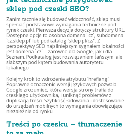
sklep pod czeski SEO?
Zanim zacznie się budować widoczność, sklep musi
spełniać podstawowe wymagania techniczne pod
rynek czeski. Pierwsza decyzja dotyczy struktury URL.
Dostępne opcje to osobna domena `.cz`, subdomena
`cz.sklep.pl` lub podkatalog `sklep.pl/cz/`. Z
perspektywy SEO najsilniejszym sygnałem lokalności
jest domena `.cz` – zarówno dla Google, jak i dla
Seznam. Podkatalog jest rozwiązaniem tańszym, ale
słabszym pod kątem budowania autorytetu
lokalnego.
Kolejny krok to wdrożenie atrybutu `hreflang`.
Poprawne oznaczenie wersji językowych pozwala
Google zrozumieć, która wersja strony trafia do
czeskiego użytkownika, i uniknąć problemów z
duplikacją treści. Szybkość ładowania i dostosowanie
do urządzeń mobilnych to wymagania obowiązujące
niezależnie od rynku.
Treści po czesku – tłumaczenie
to za mało