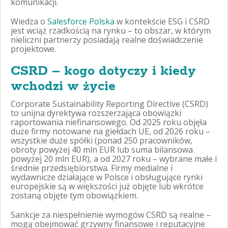
komunikacji.
Wiedza o
Salesforce Polska
w kontekście ESG i CSRD
jest wciąż rzadkością na rynku – to obszar, w którym
nieliczni partnerzy posiadają realne doświadczenie
projektowe.
CSRD – kogo dotyczy i kiedy
wchodzi w życie
Corporate Sustainability Reporting Directive (CSRD)
to unijna dyrektywa rozszerzająca obowiązki
raportowania niefinansowego. Od 2025 roku objęła
duże firmy notowane na giełdach UE, od 2026 roku –
wszystkie duże spółki (ponad 250 pracowników,
obroty powyżej 40 mln EUR lub suma bilansowa
powyżej 20 mln EUR), a od 2027 roku – wybrane małe i
średnie przedsiębiorstwa. Firmy medialne i
wydawnicze działające w Polsce i obsługujące rynki
europejskie są w większości już objęte lub wkrótce
zostaną objęte tym obowiązkiem.
Sankcje za niespełnienie wymogów CSRD są realne –
mogą obejmować grzywny finansowe i reputacyjne