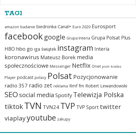
TAGI
Eurosport
biedronka
Canal+
amazon
badanie
Euro 2020
facebook
google
Grupa Polsat Plus
Grupa Interia
instagram
hbo go
HBO
Interia
iga świątek
koronawirus
media
Mateusz Borek
Netflix
społecznościowe
Messenger
Onet
piotr kraśko
Polsat
Pozycjonowanie
podcast
Player
polacy
radio zet
radio 357
Rmf fm
Robert Lewandowski
reklama
SEO
Telewizja Polska
social media
Spotify
TVN
TVP
tiktok
twitter
TVN24
TVP Sport
youtube
viaplay
zakupy