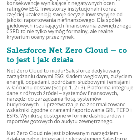
konsekwencje wynikające z negatywnych ocen
ratingów ESG. Inwestorzy instytucjonalni coraz
częściej uzależniają swoje decyzje inwestycyjne od
jakości raportowania niefinansowego. Dla spółek
giełdowych i szukających finansowania zewnętrznego
CSRD to nie tylko wymóg formalny, ale realne
kryterium oceny przez rynek.
Salesforce Net Zero Cloud – co
to jest i jak działa
Net Zero Cloud to moduł Salesforce dedykowany
zarządzaniu danymi ESG: śladem węglowym, zużyciem
energii, odpadami, podróżami służbowymi i emisjami
w łańcuchu dostaw (Scope 1, 2 i 3). Platforma integruje
dane z różnych źródeł – systemów finansowych,
narzędzi do zarządzania flotą, systemów
budynkowych – i przetwarza je na znormalizowane
wskaźniki zgodne z ramami raportowania GRI, TCFD i
ESRS. Wyniki są dostępne w formie dashboardów i
raportów gotowych do audytu zewnętrznego.
Net Zero Cloud nie jest izolowanym narzędziem –
działa w pełnej integracji z ekosystemem Salesforce.