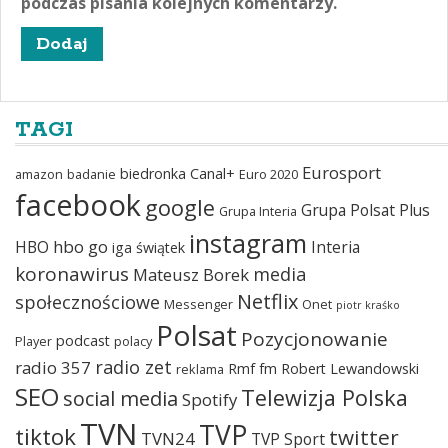
podczas pisania kolejnych komentarzy.
TAGI
Eurosport
biedronka
Canal+
amazon
badanie
Euro 2020
facebook
google
Grupa Polsat Plus
Grupa Interia
instagram
hbo go
HBO
Interia
iga świątek
koronawirus
media
Mateusz Borek
Netflix
społecznościowe
Messenger
Onet
piotr kraśko
Polsat
Pozycjonowanie
podcast
Player
polacy
radio zet
radio 357
Rmf fm
Robert Lewandowski
reklama
SEO
Telewizja Polska
social media
Spotify
TVN
TVP
tiktok
twitter
TVN24
TVP Sport