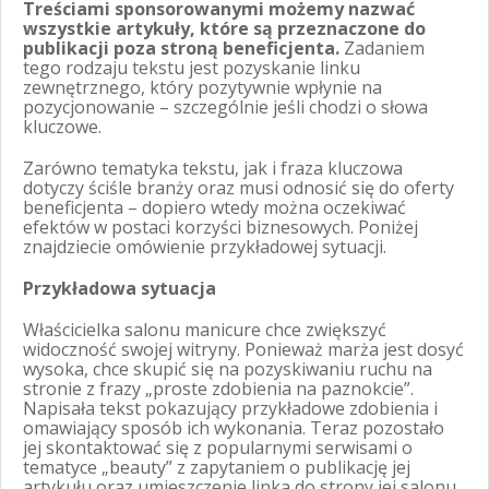
Treściami sponsorowanymi możemy nazwać
wszystkie artykuły, które są przeznaczone do
publikacji poza stroną beneficjenta.
Zadaniem
tego rodzaju tekstu jest pozyskanie linku
zewnętrznego, który pozytywnie wpłynie na
pozycjonowanie – szczególnie jeśli chodzi o słowa
kluczowe.
Zarówno tematyka tekstu, jak i fraza kluczowa
dotyczy ściśle branży oraz musi odnosić się do oferty
beneficjenta – dopiero wtedy można oczekiwać
efektów w postaci korzyści biznesowych. Poniżej
znajdziecie omówienie przykładowej sytuacji.
Przykładowa sytuacja
Właścicielka salonu manicure chce zwiększyć
widoczność swojej witryny. Ponieważ marża jest dosyć
wysoka, chce skupić się na pozyskiwaniu ruchu na
stronie z frazy „proste zdobienia na paznokcie”.
Napisała tekst pokazujący przykładowe zdobienia i
omawiający sposób ich wykonania. Teraz pozostało
jej skontaktować się z popularnymi serwisami o
tematyce „beauty” z zapytaniem o publikację jej
artykułu oraz umieszczenie linka do strony jej salonu.