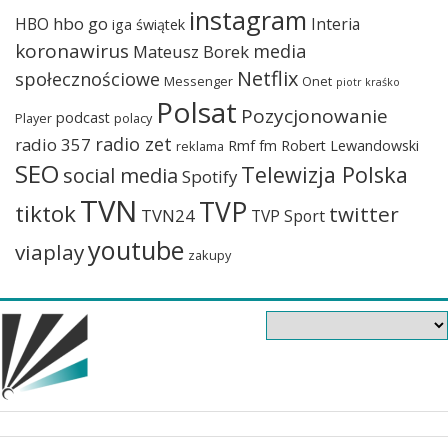
instagram
hbo go
HBO
Interia
iga świątek
koronawirus
media
Mateusz Borek
Netflix
społecznościowe
Messenger
Onet
piotr kraśko
Polsat
Pozycjonowanie
podcast
Player
polacy
radio zet
radio 357
Rmf fm
Robert Lewandowski
reklama
SEO
Telewizja Polska
social media
Spotify
TVN
TVP
tiktok
twitter
TVN24
TVP Sport
youtube
viaplay
zakupy