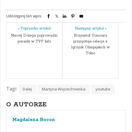
Udostępnij ten wpis:
« Poprzedni artykuł
Następny artykuł »
Maciej Dolega poprowadzi
Krzysztof Gonciarz
poranki w TVP Info
przygotuje relacje z
Igrzysk Olimpijskich w
Tokio
Tagi:
Dalej
Martyna Wojciechowska
youtube
O AUTORZE
Magdalena Bocoń