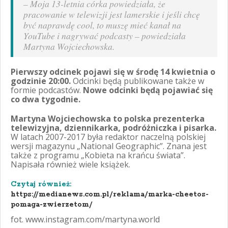
–
Moja 13-letnia córka powiedziała, że
pracowanie w telewizji jest lamerskie i jeśli chcę
być naprawdę cool, to muszę mieć kanał na
YouTube i nagrywać podcasty
– powiedziała
Martyna Wojciechowska.
Pierwszy odcinek pojawi się w środę 14 kwietnia o
godzinie 20:00.
Odcinki będą publikowane także w
formie podcastów.
Nowe odcinki będą pojawiać się
co dwa tygodnie.
Martyna Wojciechowska to polska prezenterka
telewizyjna, dziennikarka, podróżniczka i pisarka.
W latach 2007-2017 była redaktor naczelną polskiej
wersji magazynu „National Geographic”. Znana jest
także z programu „Kobieta na krańcu świata”.
Napisała również wiele książek.
Czytaj również:
https://medianews.com.pl/reklama/marka-cheetos-
pomaga-zwierzetom/
fot. www.instagram.com/martyna.world