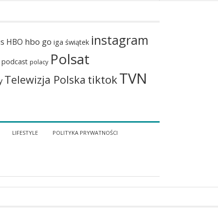
instagram
hbo go
us
HBO
iga świątek
Polsat
podcast
polacy
TVN
tiktok
Telewizja Polska
y
LIFESTYLE
POLITYKA PRYWATNOŚCI