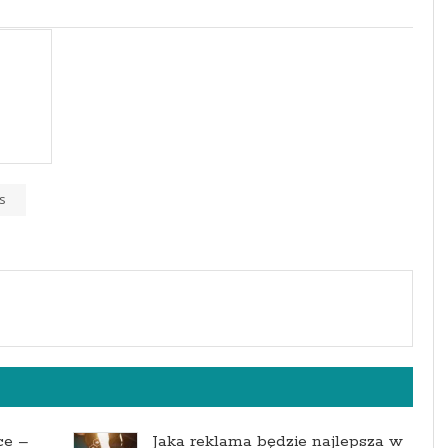
is
ce –
Jaka reklama będzie najlepsza w