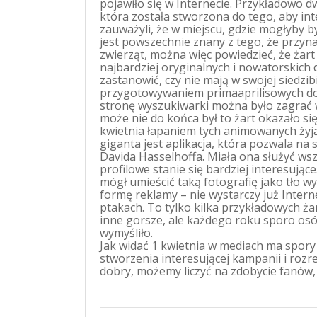
pojawiło się w Internecie. Przykładowo d
która została stworzona do tego, aby int
zauważyli, że w miejscu, gdzie mogłyby by
jest powszechnie znany z tego, że przyna
zwierząt, można więc powiedzieć, że żar
najbardziej oryginalnych i nowatorskich
zastanowić, czy nie mają w swojej siedzibi
przygotowywaniem primaaprilisowych do
stronę wyszukiwarki można było zagrać 
może nie do końca był to żart okazało si
kwietnia łapaniem tych animowanych żyj
giganta jest aplikacja, która pozwala na
Davida Hasselhoffa. Miała ona służyć wszy
profilowe stanie się bardziej interesujące.
mógł umieścić taką fotografię jako tło
formę reklamy – nie wystarczy już Inte
ptakach. To tylko kilka przykładowych ż
inne gorsze, ale każdego roku sporo osó
wymyśliło.
Jak widać 1 kwietnia w mediach ma spory
stworzenia interesującej kampanii i rozr
dobry, możemy liczyć na zdobycie fanów,