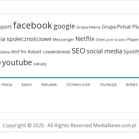
facebook
google
sport
Grupa Polsat Pl
Grupa Interia
Netflix
ia społecznościowe
Messenger
Onet
Player
piotr kraśko
SEO
social media
Spotif
Rmf fm
Robert Lewandowski
klama
youtube
y
zakupy
PRASA
RADIO
REKLAMA
TECHNOLOGIE
TELEWIZJA
BIZNES
Copyright © 2025 . All Rights Reserved MediaNews.com.pl