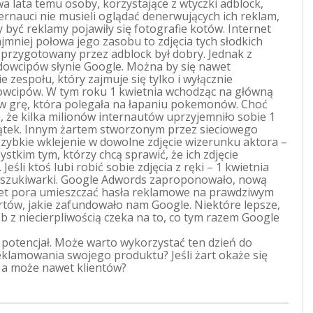
wa lata temu osoby, korzystające z wtyczki adblock,
ernauci nie musieli oglądać denerwujących ich reklam,
 być reklamy pojawiły się fotografie kotów. Internet
jmniej połowa jego zasobu to zdjęcia tych słodkich
t przygotowany przez adblock był dobry. Jednak z
 dowcipów słynie Google. Można by się nawet
e zespołu, który zajmuje się tylko i wyłącznie
wcipów. W tym roku 1 kwietnia wchodząc na główną
w grę, która polegała na łapaniu pokemonów. Choć
ę, że kilka milionów internautów uprzyjemniło sobie 1
ątek. Innym żartem stworzonym przez sieciowego
 szybkie wklejenie w dowolne zdjęcie wizerunku aktora –
stkim tym, którzy chcą sprawić, że ich zdjęcie
 Jeśli ktoś lubi robić sobie zdjęcia z ręki – 1 kwietnia
 wyszukiwarki. Google Adwords zaproponowało, nową
rnet pora umieszczać hasła reklamowe na prawdziwym
artów, jakie zafundowało nam Google. Niektóre lepsze,
b z niecierpliwością czeka na to, co tym razem Google
 potencjał. Może warto wykorzystać ten dzień do
eklamowania swojego produktu? Jeśli żart okaże się
 a może nawet klientów?