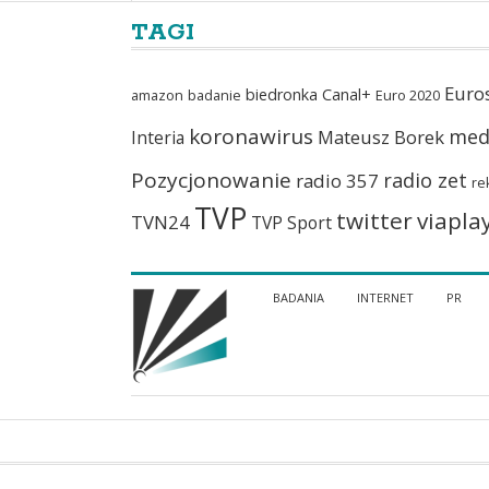
TAGI
Euro
biedronka
Canal+
amazon
badanie
Euro 2020
koronawirus
med
Mateusz Borek
Interia
Pozycjonowanie
radio zet
radio 357
re
TVP
twitter
viapla
TVN24
TVP Sport
BADANIA
INTERNET
PR