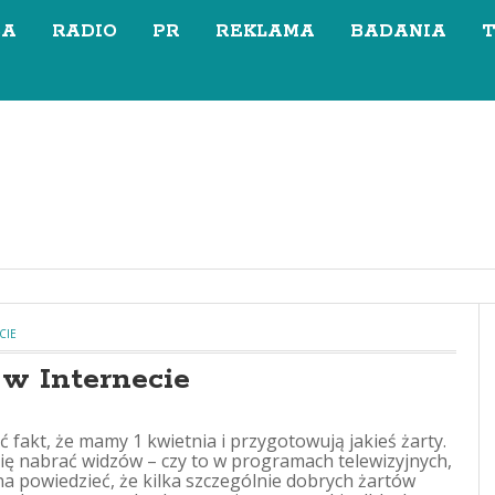
SA
RADIO
PR
REKLAMA
BADANIA
CIE
 w Internecie
fakt, że mamy 1 kwietnia i przygotowują jakieś żarty.
się nabrać widzów – czy to w programach telewizyjnych,
żna powiedzieć, że kilka szczególnie dobrych żartów