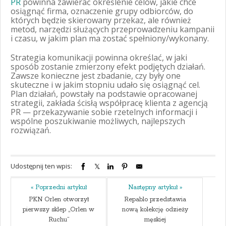
PR
powinna zawierać określenie celów, jakie chce
osiągnąć firma, oznaczenie grupy odbiorców, do
których będzie skierowany przekaz, ale również
metod, narzędzi służących przeprowadzeniu kampanii
i czasu, w jakim plan ma zostać spełniony/wykonany.
Strategia komunikacji powinna określać, w jaki
sposób zostanie zmierzony efekt podjętych działań.
Zawsze konieczne jest zbadanie, czy były one
skuteczne i w jakim stopniu udało się osiągnąć cel.
Plan działań, powstały na podstawie opracowanej
strategii, zakłada ścisłą współpracę klienta z agencją
PR — przekazywanie sobie rzetelnych informacji i
wspólne poszukiwanie możliwych, najlepszych
rozwiązań.
Udostępnij ten wpis:
« Poprzedni artykuł
Następny artykuł »
PKN Orlen otworzył
Repablo przedstawia
pierwszy sklep „Orlen w
nową kolekcję odzieży
Ruchu”
męskiej