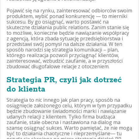
Pojawić się na rynku, zainteresować odbiorców swoim
produktem, wybić ponad konkurencję — to mierniki
sukcesu. By go osiągnąć, warto postawić na
skuteczne działania public relations. Zanim stanie się
to możliwe, konieczne będzie nawiązanie współpracy
z agencją, która zbada sytuację przedsiębiorstwa i
przedstawi swój pomysł na dalsze działania. W ten
sposób narodzi się strategia komunikacji – plan,
którego realizacja pozwoli przyciągnąć klientów,
zainteresować, wzbudzić zaufanie, a w przyszłości
zbudować długofalowe relacje z otoczeniem.
Strategia PR, czyli jak dotrzeć
do klienta
Strategia to nic innego jak plan pracy, sposób na
osiągnięcie założonego celu, którym w tym przypadku
będzie zbudowanie świadomości marki i nawiązanie
udanych relacji z klientem. Tylko firma budząca
zaufanie, stale obecna i nastawiona na dialog ma
szansę osiągnąć sukces. Warto pamiętać, że nie mogą
być to działania chaotyczne i nieprzemyślane— tu
przyda się skrojona na miarę strategia działań PR.