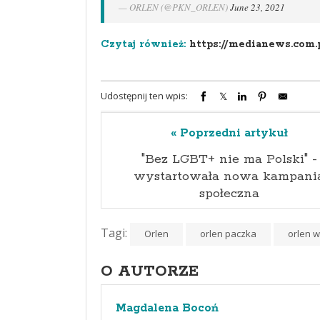
— ORLEN (@PKN_ORLEN)
June 23, 2021
Czytaj również:
https://medianews.com.
Udostępnij ten wpis:
« Poprzedni artykuł
"Bez LGBT+ nie ma Polski" -
wystartowała nowa kampani
społeczna
Tagi:
Orlen
orlen paczka
orlen w
O AUTORZE
Magdalena Bocoń