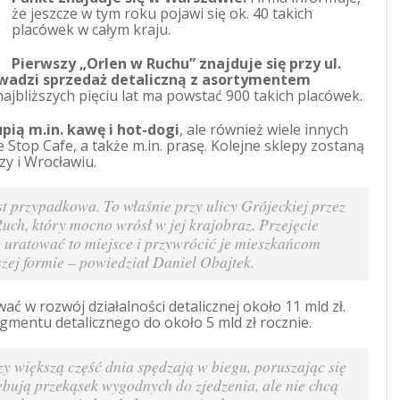
że jeszcze w tym roku pojawi się ok. 40 takich
placówek w całym kraju.
Pierwszy „Orlen w Ruchu” znajduje się przy ul.
owadzi sprzedaż detaliczną z asortymentem
ajbliższych pięciu lat ma powstać 900 takich placówek.
pią m.in. kawę i hot-dogi
, ale również wiele innych
top Cafe, a także m.in. prasę. Kolejne sklepy zostaną
y i Wrocławiu.
st przypadkowa. To właśnie przy ulicy Grójeckiej przez
uch, który mocno wrósł w jej krajobraz. Przejęcie
 uratować to miejsce i przywrócić je mieszkańcom
zej formie
– powiedział Daniel Obajtek.
 w rozwój działalności detalicznej około 11 mld zł.
gmentu detalicznego do około 5 mld zł rocznie.
rzy większą część dnia spędzają w biegu, poruszając się
ebują przekąsek wygodnych do zjedzenia, ale nie chcą