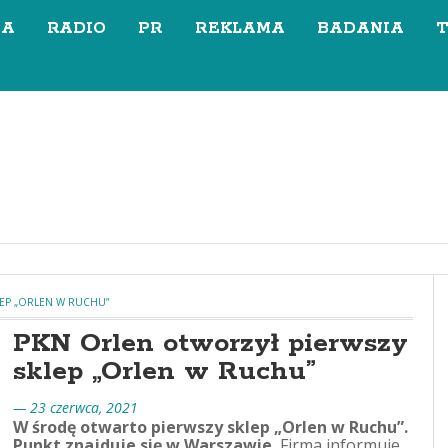
SA
RADIO
PR
REKLAMA
BADANIA
EP „ORLEN W RUCHU”
PKN Orlen otworzył pierwszy
sklep „Orlen w Ruchu”
— 23 czerwca, 2021
W środę otwarto pierwszy sklep „Orlen w Ruchu”.
Punkt znajduje się w Warszawie.
Firma informuje,