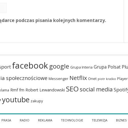
ądarce podczas pisania kolejnych komentarzy.
facebook
google
sport
Grupa Polsat Pl
Grupa Interia
Netflix
ia społecznościowe
Messenger
Onet
Player
piotr kraśko
SEO
social media
Spotif
Rmf fm
Robert Lewandowski
klama
youtube
y
zakupy
PRASA
RADIO
REKLAMA
TECHNOLOGIE
TELEWIZJA
BIZNES