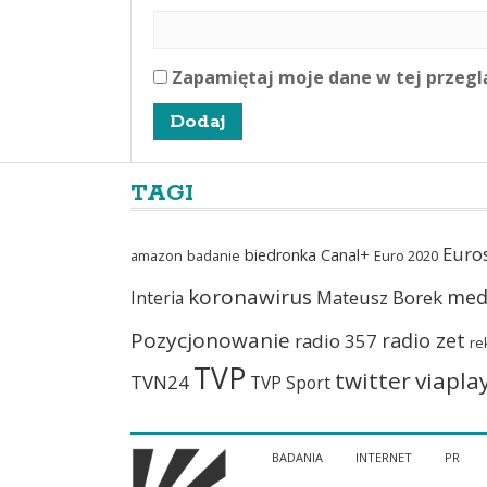
Zapamiętaj moje dane w tej przegl
TAGI
Euro
biedronka
Canal+
amazon
badanie
Euro 2020
koronawirus
med
Mateusz Borek
Interia
Pozycjonowanie
radio zet
radio 357
re
TVP
twitter
viapla
TVN24
TVP Sport
BADANIA
INTERNET
PR