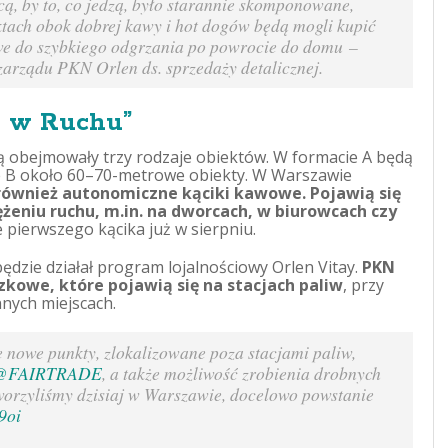
cą, by to, co jedzą, było starannie skomponowane,
ktach obok dobrej kawy i hot dogów będą mogli kupić
owe do szybkiego odgrzania po powrocie do domu
–
 zarządu PKN Orlen ds. sprzedaży detalicznej.
n w Ruchu”
ą obejmowały trzy rodzaje obiektów. W formacie A będą
e B około 60–70-metrowe obiekty. W Warszawie
ównież autonomiczne kąciki kawowe.
Pojawią się
żeniu ruchu, m.in. na dworcach, w biurowcach czy
pierwszego kącika już w sierpniu.
ędzie działał program lojalnościowy Orlen Vitay.
PKN
kowe, które pojawią się na stacjach paliw
, przy
nych miejscach.
owe punkty, zlokalizowane poza stacjami paliw,
@FAIRTRADE
, a także możliwość zrobienia drobnych
rzyliśmy dzisiaj w Warszawie, docelowo powstanie
9oi