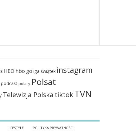
instagram
hbo go
us
HBO
iga świątek
Polsat
podcast
polacy
TVN
tiktok
Telewizja Polska
y
LIFESTYLE
POLITYKA PRYWATNOŚCI