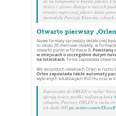
iść na kompromis w kwestii jakości. Ch
świeże i zdrowe dlatego w naszych pun
również najwyższej jakości dania got
stwierdziła Patrycja Klarecka, członek
Otwarto pierwszy „Orle
Nowe formaty sprzedaży detalicznej będ
to około 20-metrowe obiekty, w formaci
otwarto punkt w formacie B.
Powstaną r
w miejscach o szczególnie dużym natę
na lotniskach.
Firma zapowiada otwarcie 
We wszystkich obiektach Orlen w ruchu b
Orlen zapowiada także automaty pacz
wybranych lokalizacjach RUCHu oraz w in
Zapraszamy do ORLEN w ruchu! Nasze n
oferują świeże posiłki, najlepszą kawę
zakupów. Pierwszy ORLEN w ruchu otwo
ich około 900
pic.twitter.com/wSXooeR