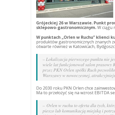
Grójeckiej 26 w Warszawie. Punkt pr
sklepowo-gastronomicznym.
W ciągu n
W punktach „Orlen w Ruchu” klienci ku
produktów gastronomicznych znanych ze S
otwarte również w Katowicach, Bydgoszcz
–
Lokalizacja pierwszego punktu nie je
wiele lat funkcjonował salon prasowy R
przez PKN Orlen spółki Ruch pozwoliło
Warszawy w nowoczesnej, atrakcyjniejs
Do 2030 roku PKN Orlen chce zainwestować
Ma to przełożyć się na wzrost EBITDA se
–
Orlen w ruchu to oferta dla tych, któ
pieszo lub komunikacją miejską i potrz