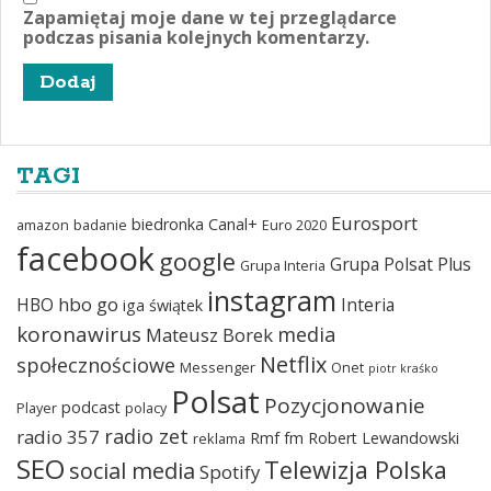
Zapamiętaj moje dane w tej przeglądarce
podczas pisania kolejnych komentarzy.
TAGI
Eurosport
biedronka
Canal+
amazon
badanie
Euro 2020
facebook
google
Grupa Polsat Plus
Grupa Interia
instagram
hbo go
HBO
Interia
iga świątek
koronawirus
media
Mateusz Borek
Netflix
społecznościowe
Messenger
Onet
piotr kraśko
Polsat
Pozycjonowanie
podcast
Player
polacy
radio zet
radio 357
Rmf fm
Robert Lewandowski
reklama
SEO
Telewizja Polska
social media
Spotify