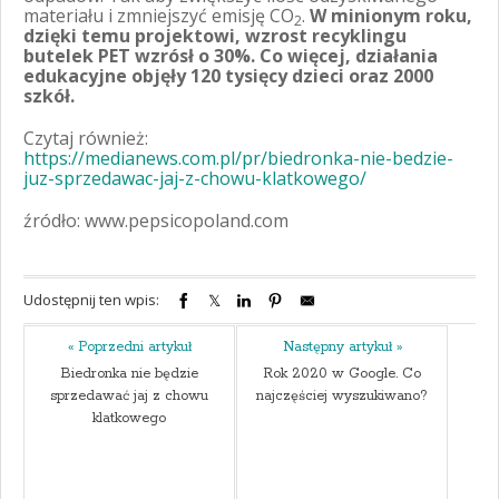
materiału i zmniejszyć emisję CO
.
W minionym roku,
2
dzięki temu projektowi, wzrost recyklingu
butelek PET wzrósł o 30%. Co więcej, działania
edukacyjne objęły 120 tysięcy dzieci oraz 2000
szkół.
Czytaj również:
https://medianews.com.pl/pr/biedronka-nie-bedzie-
juz-sprzedawac-jaj-z-chowu-klatkowego/
źródło: www.pepsicopoland.com
Udostępnij ten wpis:
« Poprzedni artykuł
Następny artykuł »
Biedronka nie będzie
Rok 2020 w Google. Co
sprzedawać jaj z chowu
najczęściej wyszukiwano?
klatkowego