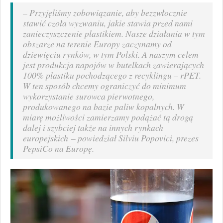
– Przyjęliśmy zobowiązanie, aby bezzwłocznie
stawić czoła wyzwaniu, jakie stawia przed nami
zanieczyszczenie plastikiem. Nasze działania w tym
obszarze na terenie Europy zaczynamy od
dziewięciu rynków, w tym Polski. A naszym celem
jest produkcja napojów w butelkach zawierających
100% plastiku pochodzącego z recyklingu – rPET.
W ten sposób chcemy ograniczyć do minimum
wykorzystanie surowca pierwotnego,
produkowanego na bazie paliw kopalnych. W
miarę możliwości zamierzamy podążać tą drogą
dalej i szybciej także na innych rynkach
europejskich
– powiedział Silviu Popovici, prezes
PepsiCo na Europę.