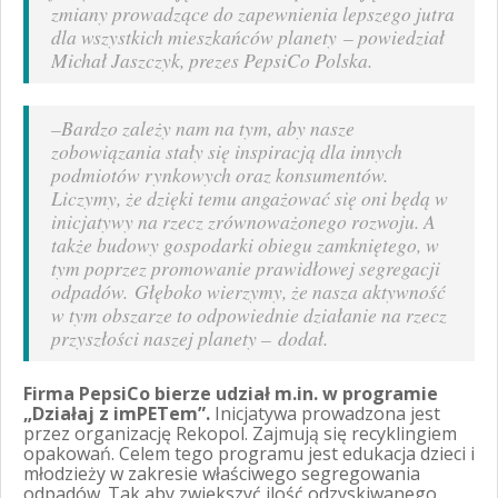
zmiany prowadzące do zapewnienia lepszego jutra
dla wszystkich mieszkańców planety
– powiedział
Michał Jaszczyk, prezes PepsiCo Polska.
–
Bardzo zależy nam na tym, aby nasze
zobowiązania stały się inspiracją dla innych
podmiotów rynkowych oraz konsumentów
.
Liczymy, że dzięki temu angażować się oni będą w
inicjatywy na rzecz zrównoważonego rozwoju. A
także budowy gospodarki obiegu zamkniętego, w
tym poprzez promowanie prawidłowej segregacji
odpadów.
Głęboko wierzymy, że nasza aktywność
w tym obszarze to odpowiednie działanie na rzecz
przyszłości naszej planety –
dodał.
Firma PepsiCo bierze udział m.in. w programie
„Działaj z imPETem”.
Inicjatywa prowadzona jest
przez organizację Rekopol. Zajmują się recyklingiem
opakowań. Celem tego programu jest edukacja dzieci i
młodzieży w zakresie właściwego segregowania
odpadów. Tak aby zwiększyć ilość odzyskiwanego