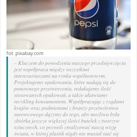
fot. pixabay.com
– Kluczem do powodzenia naszego przedsięwzięcia
jest współpraca między wszystkimi
interesariuszami na rynku wspólnotowym.
Projektujemy opakowania, które nadają się do
ponownego przetworzenia, redukujemy ilość
stosowanych opakowań, a także ułatwiamy
recykling konsumentom. Współpracując z rządami
krajów oraz podmiotami z branży przetwórstwa
surowcowego dążymy do tego, aby możliwa była
zbiórka jeszcze większej ilości butelek z tworzyw
sztucznych, co pozwoli zrealizować naszą wizję
świata, w której plastik nigdy nie musiał stać się