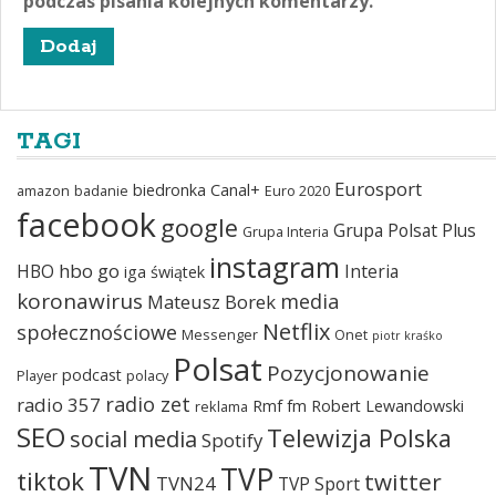
podczas pisania kolejnych komentarzy.
TAGI
Eurosport
biedronka
Canal+
amazon
badanie
Euro 2020
facebook
google
Grupa Polsat Plus
Grupa Interia
instagram
hbo go
HBO
Interia
iga świątek
koronawirus
media
Mateusz Borek
Netflix
społecznościowe
Messenger
Onet
piotr kraśko
Polsat
Pozycjonowanie
podcast
Player
polacy
radio zet
radio 357
Rmf fm
Robert Lewandowski
reklama
SEO
Telewizja Polska
social media
Spotify
TVN
TVP
tiktok
twitter
TVN24
TVP Sport