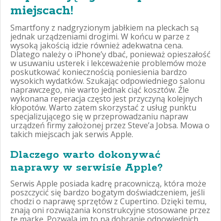
miejscach!
Smartfony z nadgryzionym jabłkiem na pleckach są
jednak urządzeniami drogimi. W końcu w parze z
wysoką jakością idzie również adekwatna cena.
Dlatego należy o iPhone’y dbać, ponieważ opieszałość
w usuwaniu usterek i lekceważenie problemów może
poskutkować koniecznością poniesienia bardzo
wysokich wydatków. Szukając odpowiedniego salonu
naprawczego, nie warto jednak ciąć kosztów. Źle
wykonana reperacja często jest przyczyną kolejnych
kłopotów. Warto zatem skorzystać z usług punktu
specjalizującego się w przeprowadzaniu napraw
urządzeń firmy założonej przez Steve’a Jobsa. Mowa o
takich miejscach jak serwis Apple.
Dlaczego warto dokonywać
naprawy w serwisie Apple?
Serwis Apple posiada kadrę pracowniczą, która może
poszczycić się bardzo bogatym doświadczeniem, jeśli
chodzi o naprawę sprzętów z Cupertino. Dzięki temu,
znają oni rozwiązania konstrukcyjne stosowane przez
tę markę. Pozwala im to na dobranie odpowiednich