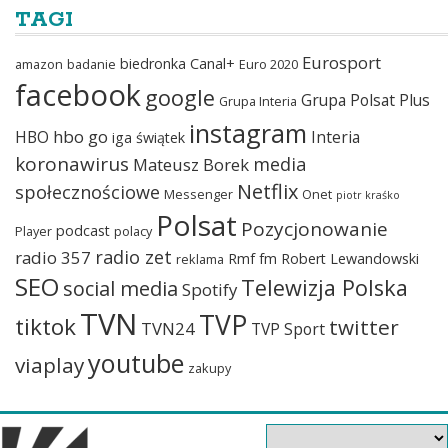
TAGI
Eurosport
biedronka
Canal+
amazon
badanie
Euro 2020
facebook
google
Grupa Polsat Plus
Grupa Interia
instagram
hbo go
HBO
Interia
iga świątek
koronawirus
media
Mateusz Borek
Netflix
społecznościowe
Messenger
Onet
piotr kraśko
Polsat
Pozycjonowanie
podcast
Player
polacy
radio zet
radio 357
Rmf fm
Robert Lewandowski
reklama
SEO
Telewizja Polska
social media
Spotify
TVN
TVP
tiktok
twitter
TVN24
TVP Sport
youtube
viaplay
zakupy