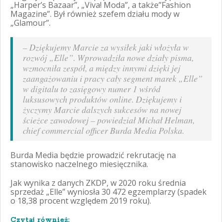
„Harper’s Bazaar”, „Viva! Moda”, a także”Fashion
Magazine”. Był również szefem działu mody w
„Glamour”.
–
Dziękujemy Marcie za wysiłek jaki włożyła w
rozwój „Elle”. Wprowadziła nowe działy pisma,
wzmocniła zespół, a między innymi dzięki jej
zaangażowaniu i pracy cały segment marek „Elle”
w digitalu to zasięgowy numer 1 wśród
luksusowych produktów online. Dziękujemy i
życzymy Marcie dalszych sukcesów na nowej
ścieżce zawodowej
– powiedział Michał Helman,
chief commercial officer Burda Media Polska.
Burda Media będzie prowadzić rekrutację na
stanowisko naczelnego miesięcznika.
Jak wynika z danych ZKDP, w 2020 roku średnia
sprzedaż „Elle” wyniosła 30 472 egzemplarzy (spadek
o 18,38 procent względem 2019 roku).
Czytaj również: