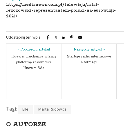
https://medianews.com.pl/telewizja/rafal-
brzozowski-reprezentantem-polski-na-eurowizji-
2021/
Udostępnij ten wpis:
« Poprzedni artykuł
Następny artykuł »
Huawei uruchamia własną
Startuje radio internetowe
platformę reklamową
RMF24.pl
Huawei Ads
Tagi:
Elle
Marta Rudowicz
O AUTORZE