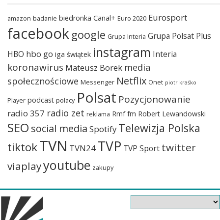
Eurosport
biedronka
Canal+
amazon
badanie
Euro 2020
facebook
google
Grupa Polsat Plus
Grupa Interia
instagram
hbo go
HBO
Interia
iga świątek
koronawirus
media
Mateusz Borek
Netflix
społecznościowe
Messenger
Onet
piotr kraśko
Polsat
Pozycjonowanie
podcast
Player
polacy
radio zet
radio 357
Rmf fm
Robert Lewandowski
reklama
SEO
Telewizja Polska
social media
Spotify
TVN
TVP
tiktok
twitter
TVN24
TVP Sport
youtube
viaplay
zakupy