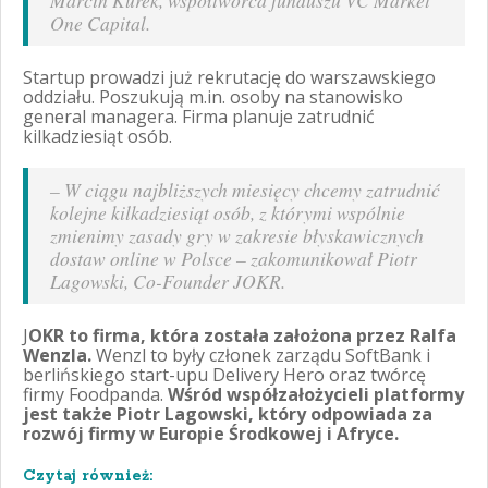
One Capital.
Startup prowadzi już rekrutację do warszawskiego
oddziału. Poszukują m.in. osoby na stanowisko
general managera. Firma planuje zatrudnić
kilkadziesiąt osób.
–
W ciągu najbliższych miesięcy chcemy zatrudnić
kolejne k
ilkadziesiąt osób, z którymi wspólnie
zmienimy zasady gry w zakresie błyskawicznych
dostaw online w Polsce – zakomunikował Piotr
Lagowski, Co-Founder JOKR.
J
OKR to firma, która została założona przez Ralfa
Wenzla.
Wenzl to były członek zarządu SoftBank i
berlińskiego start-upu Delivery Hero oraz twórcę
firmy Foodpanda.
Wśród współzałożycieli platformy
jest także Piotr Lagowski, który odpowiada za
rozwój firmy w Europie Środkowej i Afryce.
Czytaj również: