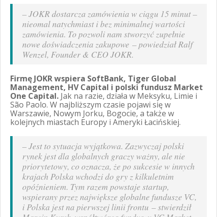
–
JOKR dostarcza zamówienia w ciągu 15 minut –
nieomal natychmiast i bez minimalnej wartości
zamówienia. To pozwoli nam stworzyć zupełnie
nowe doświadczenia zakupowe
– powiedział Ralf
Wenzel, Founder & CEO JOKR.
Firmę JOKR wspiera SoftBank, Tiger Global
Management, HV Capital i polski fundusz Market
One Capital.
Jak na razie, działa w Meksyku, Limie i
São Paolo. W najbliższym czasie pojawi się w
Warszawie, Nowym Jorku, Bogocie, a także w
kolejnych miastach Europy i Ameryki Łacińskiej.
–
Jest to sytuacja wyjątkowa. Zazwyczaj polski
rynek jest dla globalnych graczy ważny, ale nie
priorytetowy, co oznacza, że po sukcesie w innych
krajach Polska wchodzi do gry z kilkuletnim
opóźnieniem. Tym razem powstaje startup,
wspierany przez największe globalne fundusze VC,
i Polska jest na pierwszej linii frontu
– stwierdził
Marcin Kurek, współtwórca funduszu VC Market