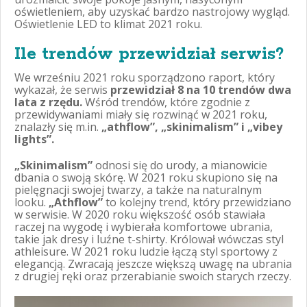
oświetleniem, aby uzyskać bardzo nastrojowy wygląd.
Oświetlenie LED to klimat 2021 roku.
Ile trendów przewidział serwis?
We wrześniu 2021 roku sporządzono raport, który
wykazał, że serwis
przewidział 8 na 10 trendów dwa
lata z rzędu.
Wśród trendów, które zgodnie z
przewidywaniami miały się rozwinąć w 2021 roku,
znalazły się m.in.
„athflow”, „skinimalism” i „vibey
lights”.
„Skinimalism”
odnosi się do urody, a mianowicie
dbania o swoją skórę. W 2021 roku skupiono się na
pielęgnacji swojej twarzy, a także na naturalnym
looku.
„Athflow”
to kolejny trend, który przewidziano
w serwisie. W 2020 roku większość osób stawiała
raczej na wygodę i wybierała komfortowe ubrania,
takie jak dresy i luźne t-shirty. Królował wówczas styl
athleisure. W 2021 roku ludzie łączą styl sportowy z
elegancją. Zwracają jeszcze większą uwagę na ubrania
z drugiej ręki oraz przerabianie swoich starych rzeczy.