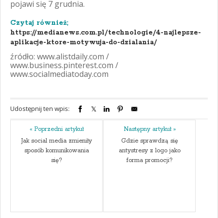
pojawi się 7 grudnia.
Czytaj również;
https://medianews.com.pl/technologie/4-najlepsze-
aplikacje-ktore-motywuja-do-dzialania/
źródło: www.alistdaily.com /
www.business.pinterest.com /
www.socialmediatoday.com
Udostępnij ten wpis:
« Poprzedni artykuł
Następny artykuł »
Jak social media zmieniły
Gdzie sprawdzą się
sposób komunikowania
antystresy z logo jako
się?
forma promocji?