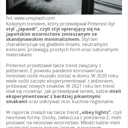
fot. www.unsplash.com
Kolejnym trendem, który przewidywał Pinterest był
styl „japandi”, czyli styl opierający się na
japońskim wzornictwie zmieszanym ze
skandynawskim minimalizmem.
Styl ten
charakteryzuje się gładkimi liniami, neutralnymi
kolorami, przewagą prostych form oraz naturalnymi
materiałami.
Pinterest przedstawił także trend związany z
jedzeniem. Z powodu pandemii koronawirusa
mnóstwo osób musiało zostać w domu. W 2020 roku
wiele osób zaczęło eksperymentować z jedzeniem,
próbować nowych smaków. W 2021 roku ten trend
miał się rozwinąć. Jak przewidywał serwis, ludzie
mieli
eksperymentować z bardziej pikantnymi
smakami
oraz odkrywać m.in. kuchnie regionalne.
W raporcie znalazł się także trend
„vibey lights”
, czyli
neonowe formy. Osoby, zwłaszcza z pokolenia Z, mieli
postawić na neonowe wzornictwo. Młodzi ludzie mieli
urozmaicić swoje pokoje jasnym, nasyconym