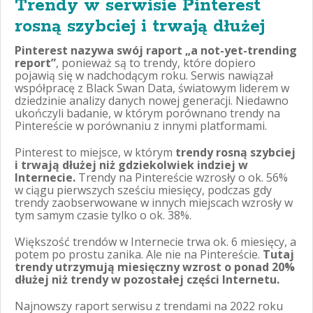
Trendy w serwisie Pinterest
rosną szybciej i trwają dłużej
Pinterest nazywa swój raport „a not-yet-trending
report”
, ponieważ są to trendy, które dopiero
pojawią się w nadchodącym roku. Serwis nawiązał
współpracę z Black Swan Data, światowym liderem w
dziedzinie analizy danych nowej generacji. Niedawno
ukończyli badanie, w którym porównano trendy na
Pintereście w porównaniu z innymi platformami.
Pinterest to miejsce, w którym
trendy rosną szybciej
i trwają dłużej niż gdziekolwiek indziej w
Internecie.
Trendy na Pintereście wzrosły o ok. 56%
w ciągu pierwszych sześciu miesięcy, podczas gdy
trendy zaobserwowane w innych miejscach wzrosły w
tym samym czasie tylko o ok. 38%.
Większość trendów w Internecie trwa ok. 6 miesięcy, a
potem po prostu zanika. Ale nie na Pintereście.
Tutaj
trendy utrzymują miesięczny wzrost o ponad 20%
dłużej niż trendy w pozostałej części Internetu.
Najnowszy raport serwisu z trendami na 2022 roku