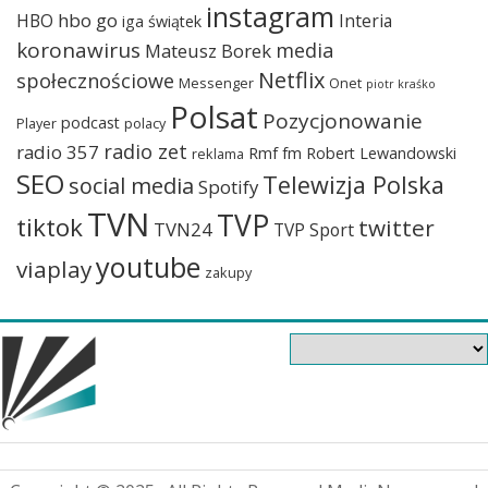
instagram
hbo go
HBO
Interia
iga świątek
koronawirus
media
Mateusz Borek
Netflix
społecznościowe
Messenger
Onet
piotr kraśko
Polsat
Pozycjonowanie
podcast
Player
polacy
radio zet
radio 357
Rmf fm
Robert Lewandowski
reklama
SEO
Telewizja Polska
social media
Spotify
TVN
TVP
tiktok
twitter
TVN24
TVP Sport
youtube
viaplay
zakupy