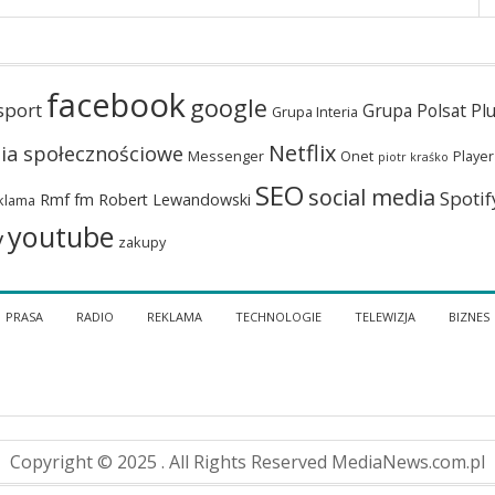
facebook
google
sport
Grupa Polsat Pl
Grupa Interia
Netflix
ia społecznościowe
Messenger
Onet
Player
piotr kraśko
SEO
social media
Spotif
Rmf fm
Robert Lewandowski
klama
youtube
y
zakupy
PRASA
RADIO
REKLAMA
TECHNOLOGIE
TELEWIZJA
BIZNES
Copyright © 2025 . All Rights Reserved MediaNews.com.pl