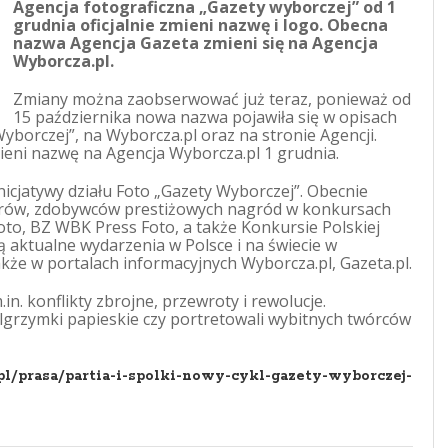
Agencja fotograficzna „Gazety wyborczej” od 1
grudnia oficjalnie zmieni nazwę i logo. Obecna
nazwa Agencja Gazeta zmieni się na Agencja
Wyborcza.pl.
Zmiany można zaobserwować już teraz, ponieważ od
15 października nowa nazwa pojawiła się w opisach
borczej”, na Wyborcza.pl oraz na stronie Agencji.
mieni nazwę na Agencja Wyborcza.pl 1 grudnia.
icjatywy działu Foto „Gazety Wyborczej”. Obecnie
terów, zdobywców prestiżowych nagród w konkursach
oto, BZ WBK Press Foto, a także Konkursie Polskiej
ją aktualne wydarzenia w Polsce i na świecie w
że w portalach informacyjnych Wyborcza.pl, Gazeta.pl.
n. konflikty zbrojne, przewroty i rewolucje.
lgrzymki papieskie czy portretowali wybitnych twórców
pl/prasa/partia-i-spolki-nowy-cykl-gazety-wyborczej-