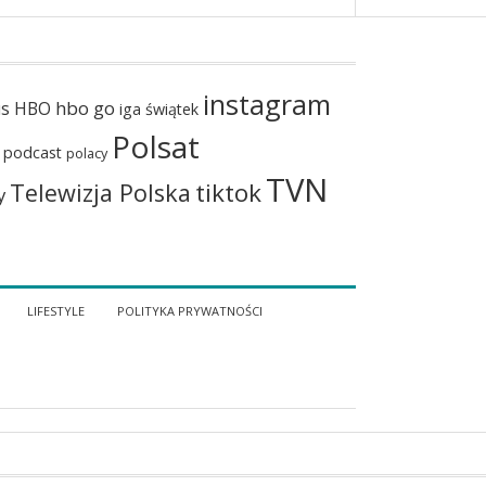
instagram
hbo go
us
HBO
iga świątek
Polsat
podcast
polacy
TVN
tiktok
Telewizja Polska
y
LIFESTYLE
POLITYKA PRYWATNOŚCI