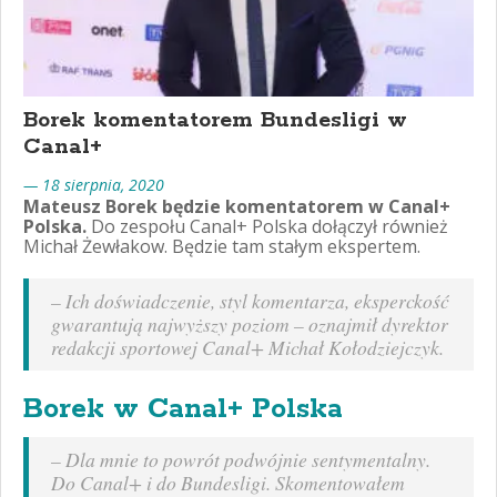
Borek komentatorem Bundesligi w
Canal+
— 18 sierpnia, 2020
Mateusz Borek będzie komentatorem w Canal+
Polska.
Do zespołu Canal+ Polska dołączył również
Michał Żewłakow. Będzie tam stałym ekspertem.
–
Ich doświadczenie, styl komentarza, eksperckość
gwarantują najwyższy poziom
– oznajmił dyrektor
redakcji sportowej Canal+ Michał Kołodziejczyk.
Borek w Canal+ Polska
–
Dla mnie to powrót podwójnie sentymentalny.
Do Canal+ i do Bundesligi. Skomentowałem