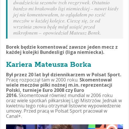
dwadzieścia sezonów tych rozgrywek. Ostatnio
bardzo mi brakowało ligi niemieckiej – nawet kiedy
jej nie komentowałem, to oglądałem po sześć
meczów w każdej kolejce. Cieszę się, że od
września znowu będę mógł usiąść przed
mikrofonem
– opowiedział Mateusz Borek.
Borek będzie komentować zawsze jeden mecz z
każdej kolejki Bundesligi (liga niemiecka).
Kariera Mateusza Borka
Był przez 20 lat był dziennikarzem w Polsat Sport.
Pracę rozpoczął tam w 2000 roku.
Skomentował
wiele meczów piłki nożnej m.in. reprezentacji
Polski, turnieje Euro 2008 czy Euro
2016.
Skomentował również mundial w 2006 roku
oraz wiele spotkań piłkarskiej Ligi Mistrzów. Jednak w
kwietniu tego roku otrzymał listowne wypowiedzenie
umowy. Przed pracą w Polsat Sport pracował w
Canal+.