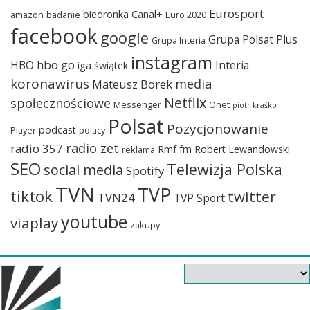
Eurosport
biedronka
Canal+
amazon
badanie
Euro 2020
facebook
google
Grupa Polsat Plus
Grupa Interia
instagram
hbo go
HBO
Interia
iga świątek
koronawirus
media
Mateusz Borek
Netflix
społecznościowe
Messenger
Onet
piotr kraśko
Polsat
Pozycjonowanie
podcast
Player
polacy
radio zet
radio 357
Rmf fm
Robert Lewandowski
reklama
SEO
Telewizja Polska
social media
Spotify
TVN
TVP
tiktok
twitter
TVN24
TVP Sport
youtube
viaplay
zakupy