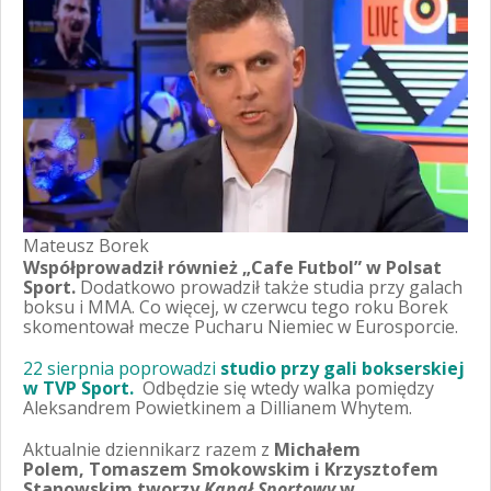
Mateusz Borek
Współprowadził również „Cafe Futbol” w Polsat
Sport.
Dodatkowo prowadził także studia przy galach
boksu i MMA. Co więcej, w czerwcu tego roku Borek
skomentował mecze Pucharu Niemiec w Eurosporcie.
22 sierpnia poprowadzi
studio przy gali bokserskiej
w TVP Sport.
Odbędzie się wtedy walka pomiędzy
Aleksandrem Powietkinem a Dillianem Whytem.
Aktualnie dziennikarz razem z
Michałem
Polem, Tomaszem Smokowskim i Krzysztofem
Stanowskim tworzy
Kanał Sportowy
w