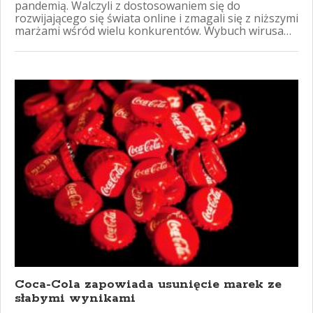
pandemią. Walczyli z dostosowaniem się do
rozwijającego się świata online i zmagali się z niższymi
marżami wśród wielu konkurentów. Wybuch wirusa…
Coca-Cola zapowiada usunięcie marek ze
słabymi wynikami