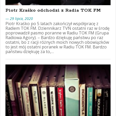
Piotr Kraśko odchodzi z Radia TOK FM
— 29 lipca, 2020
Piotr Kraśko po 5 latach zakończył współpracę z
Radiem TOK FM. Dziennikarz TVN ostatni raz w środę
poprowadził pasmo poranne w Radiu TOK FM (Grupa
Radiowa Agory). – Bardzo dziękuję państwu po raz
ostatni, bo z racji różnych moich nowych obowiązków
to jest mój ostatni poranek w Radiu TOK FM. Bardzo
państwu dziękuję za to,…