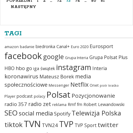
POPRZEDNI
1
2
…
72
73
74
…
80
81
NASTĘPNY
TAGI
Eurosport
biedronka
Canal+
amazon
badanie
Euro 2020
facebook
google
Grupa Polsat Plus
Grupa Interia
instagram
hbo go
HBO
Interia
iga świątek
koronawirus
media
Mateusz Borek
Netflix
społecznościowe
Messenger
Onet
piotr kraśko
Polsat
Pozycjonowanie
podcast
Player
polacy
radio zet
radio 357
Rmf fm
Robert Lewandowski
reklama
SEO
Telewizja Polska
social media
Spotify
TVN
TVP
tiktok
twitter
TVN24
TVP Sport