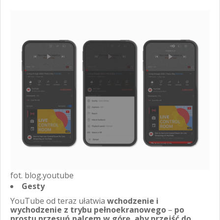
fot. blog.youtube
Gesty
YouTube od teraz ułatwia
wchodzenie i
wychodzenie z trybu pełnoekranowego
–
po
prostu przesuń palcem w górę, aby przejść do