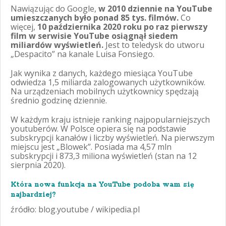
Nawiązując do Google,
w 2010 dziennie na YouTube
umieszczanych było ponad 85 tys. filmów.
Co
więcej,
10 października 2020 roku po raz pierwszy
film w serwisie YouTube osiągnął siedem
miliardów wyświetleń.
Jest to teledysk do utworu
„Despacito” na kanale Luisa Fonsiego.
Jak wynika z danych, każdego miesiąca YouTube
odwiedza 1,5 miliarda zalogowanych użytkowników.
Na urządzeniach mobilnych użytkownicy spędzają
średnio godzinę dziennie.
W każdym kraju istnieje ranking najpopularniejszych
youtuberów. W Polsce opiera się na podstawie
subskrypcji kanałów i liczby wyświetleń. Na pierwszym
miejscu jest „Blowek”. Posiada ma 4,57 mln
subskrypcji i 873,3 miliona wyświetleń (stan na 12
sierpnia 2020).
Która nowa funkcja na YouTube podoba wam się
najbardziej?
źródło: blog.youtube / wikipedia.pl