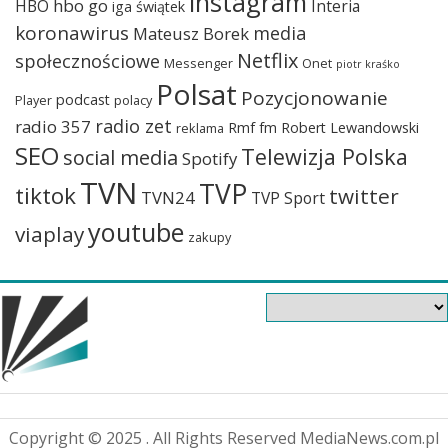
instagram
hbo go
HBO
Interia
iga świątek
koronawirus
media
Mateusz Borek
Netflix
społecznościowe
Messenger
Onet
piotr kraśko
Polsat
Pozycjonowanie
podcast
Player
polacy
radio zet
radio 357
Rmf fm
Robert Lewandowski
reklama
SEO
Telewizja Polska
social media
Spotify
TVN
TVP
tiktok
twitter
TVN24
TVP Sport
youtube
viaplay
zakupy
Copyright © 2025 . All Rights Reserved MediaNews.com.pl