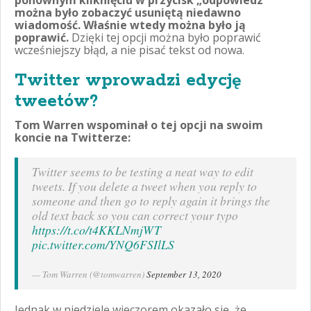
można było zobaczyć usuniętą niedawno
wiadomość. Właśnie wtedy można było ją
poprawić.
Dzięki tej opcji można było poprawić
wcześniejszy błąd, a nie pisać tekst od nowa.
Twitter wprowadzi edycję
tweetów?
Tom Warren wspominał o tej opcji na swoim
koncie na Twitterze:
Twitter seems to be testing a neat way to edit
tweets. If you delete a tweet when you reply to
someone and then go to reply again it brings the
old text back so you can correct your typo
https://t.co/t4KKLNmjWT
pic.twitter.com/YNQ6FSIlLS
— Tom Warren (@tomwarren)
September 13, 2020
Jednak w niedzielę wieczorem okazało się, że