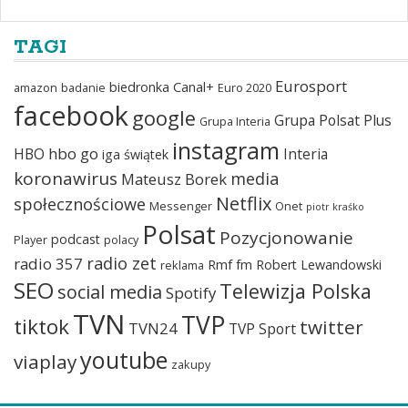
TAGI
Eurosport
biedronka
Canal+
amazon
badanie
Euro 2020
facebook
google
Grupa Polsat Plus
Grupa Interia
instagram
hbo go
HBO
Interia
iga świątek
koronawirus
media
Mateusz Borek
Netflix
społecznościowe
Messenger
Onet
piotr kraśko
Polsat
Pozycjonowanie
podcast
Player
polacy
radio zet
radio 357
Rmf fm
Robert Lewandowski
reklama
SEO
Telewizja Polska
social media
Spotify
TVN
TVP
tiktok
twitter
TVN24
TVP Sport
youtube
viaplay
zakupy